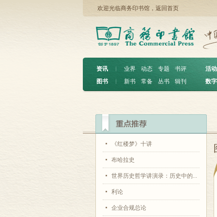
欢迎光临商务印书馆，
返回首页
资讯
︱
业界
动态
专题
书评
活动
图书
︱
新书
常备
丛书
辑刊
数字
《红楼梦》十讲
布哈拉史
世界历史哲学讲演录：历史中的...
利论
企业合规总论