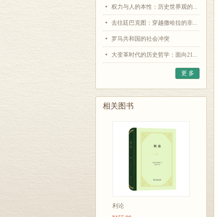
权力与人的本性：历史世界观的...
去往廷巴克图：穿越撒哈拉的非...
罗马共和国的社会冲突
大变革时代的历史哲学：面向21...
更 多
相关图书
利论