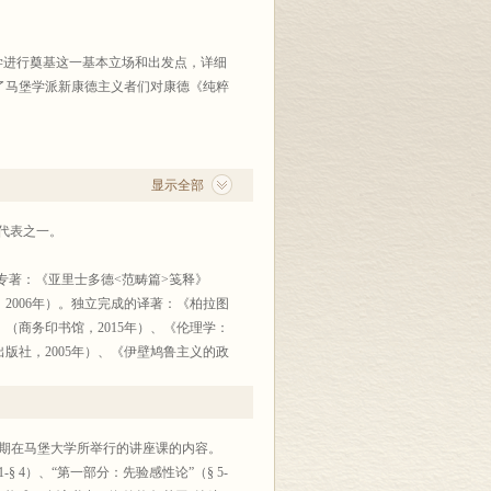
学进行奠基这一基本立场和出发点，详细
了马堡学派新康德主义者们对康德《纯粹
显示全部
要代表之一。
专著：《亚里士多德<范畴篇>笺释》
2006年）。独立完成的译著：《柏拉图
》（商务印书馆，2015年）、《伦理学：
版社，2005年）、《伊壁鸠鲁主义的政
03年）。此外还与他人合作翻译学术著作
译丛”和青年项目“西方中世纪亚里士多
季学期在马堡大学所举行的讲座课的内容。
 4）、“第一部分：先验感性论”（§ 5-