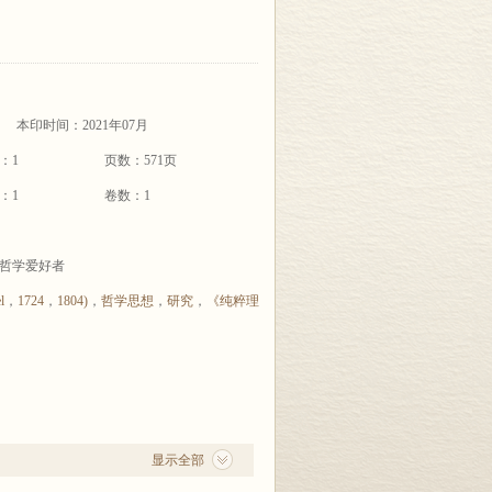
本印时间：2021年07月
：1
页数：571页
：1
卷数：1
哲学爱好者
l
，
1724
，
1804)
，
哲学思想
，
研究
，
《纯粹理
显示全部