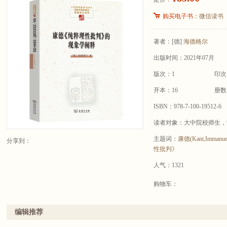
购买电子书：
微信读书
著者：
[德]
海德格尔
出版时间：2021年07月
版次：1
印次
开本：16
册数
ISBN：978-7-100-19512-6
读者对象：大中院校师生，
主题词：
康德(Kant,Immanue
分享到：
性批判》
人气：1321
购物车：
编辑推荐