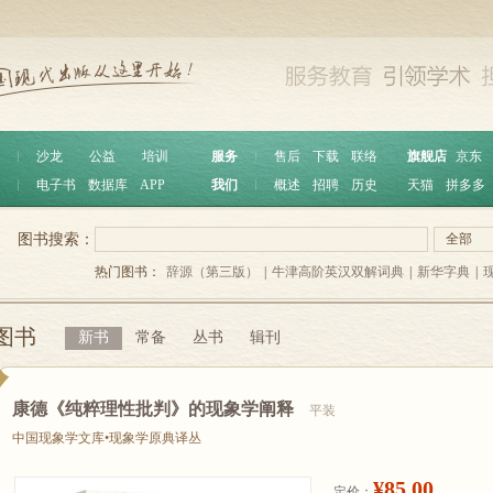
︱
沙龙
公益
培训
服务
︱
售后
下载
联络
旗舰店
京东
︱
电子书
数据库
APP
我们
︱
概述
招聘
历史
天猫
拼多多
图书搜索：
全部
热门图书：
辞源（第三版）
|
牛津高阶英汉双解词典
|
新华字典
|
图书
新书
常备
丛书
辑刊
康德《纯粹理性批判》的现象学阐释
平装
中国现象学文库•现象学原典译丛
¥85.00
定价：