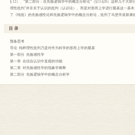
§ 12）、“第二部分：在先验逻辑学中的概念分析论”（§13-§26）这样几个
理性批判”并非关于认识的批判（认识论）、而是对形而上学进行奠基这一基
了《纯批》的先验感性论和先验逻辑学中的概念分析论，批判了马堡学派新康
目 录
预备思考
导论 纯粹理性批判乃是对作为科学的形而上学的奠基
第一部分 先验感性学
第一章 在综合认识中直观的功能
第二章 对先验感性学的现象学阐释
第二部分 先验逻辑学中的概念分析学
第一编 对一种先验逻辑学和分析学之理念的阐释
第一章 先验逻辑学之含义
第二章 先验分析学之含义
第二编 对先验的概念分析学的现象学阐释
第一章 诸范畴的起源地以及它们同作为统一化之诸功能的各种判断之间的联系
第二章 诸范畴的起源之揭示作为对它们在是态学上的性质的证明
编者后记
附录一 专名对照表
附录二 德语-汉语术语对照表