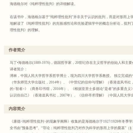
海德格尔对《纯粹理性批判》的详细解读。
在该书中，海德格尔基于“纯粹理性批判”并非关于认识的批判，而是对形而上
地解读了《纯粹理性批判》的先验感性论和先验逻辑学中的概念分析论，批判
理性批判》的理解。
作者简介
马丁•海德格尔(1889-1976)，德国哲学家，20世纪存在主义哲学的创始人和主
译者简介：
溥林，中国人民大学哲学系哲学博士，现为四川大学哲学系教授。 独立完成的
（华东师范大学出版社，2014年）、《中世纪的信仰与理解》（香港道风书社，
的<智者>》（商务印书馆，2016年）、《根据亚里士多德论“是者”的多重含义
认识你自己》（香港道风书社，2007年）、《信仰寻求理解》（中国人民大学出
治哲学》（华夏出版社，2004年）、《中世纪的心灵之旅》（华夏出版社，20
多部，发表论文近30篇。主持国家社科基金重点项目“古希腊哲学经典研究著作
内容简介
德形而上学研究”。曾荣获四川省社科奖二等奖二次，三等奖一次。
《康德<纯粹理性批判>的现象学阐释》收集的是海德格尔于1927/1928年冬
全书由“预备思考”、“导论：纯粹理性批判乃对作为科学的形而上学的奠基”（§ 1-§