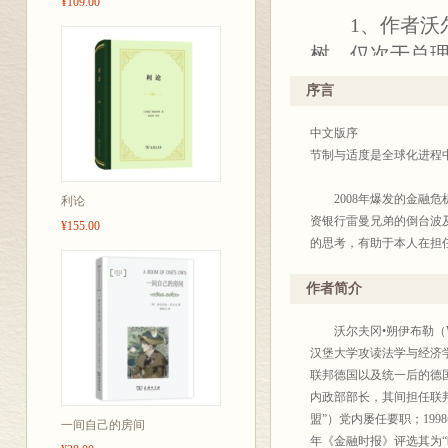
¥109.00
1、作者沃尔
树、仅次于总理
长”“欧洲货币
序言
2、作者在担任
中文版序
金融危机后的
节制与适度是全球化进程
性、多层次性
3、本书旨在
2008年爆发的金融危
利论
资银行雷曼兄弟的倒台波及
作者认为200
¥155.00
的思考，有助于本人在担
个特殊时期，
家、欧洲乃至全球层面上
动与共同生活
将决策与责任、风险与担
作者简介
而呼吁普遍重视节制与适
济发展的关键时刻，其中
沃尔夫冈•朔伊布勒（Wolf
全球化本身所取得的积极
汉堡大学攻读法学与经济
却日益明显，至少从主观
联邦德国以及统一后的德国政
人数大大地高于几年以前
内政部部长，其间担任联
鉴于世界范围内及时传播
盟”）党内屡任要职；199
一间自己的房间
国，在欧洲，尤其是在美
年《金融时报》评选其为“