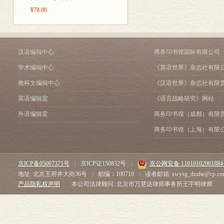
德总是在告诫人们需要节
参考资料
¥78.00
种良好运行的经济秩序的
译后记
险地吹大泡沫。
随着世界各国中央银行发
算银行不断地指出这一点
汉语编辑中心
商务印书馆国际有限公司
此外还有一个问题，即富
学术编辑中心
《英语世界》杂志社有限
冲突不再扩大而能得以控
国在1989年柏林墙倒
教科文编辑中心
《汉语世界》杂志社有限
国革命直到阿拉伯之春—
英语编辑室
《语言战略研究》网站
在全球化的年代里，我们
免造成过多的曲折。为此
外语编辑室
商务印书馆（成都）有限
续的发展。如此，经济增
商务印书馆（上海）有限
德国联邦财政部部长
沃尔夫冈•朔伊布勒
京ICP备05007371号
|
京ICP证150832号
|
京公网安备 1101010200188
2016年8月于柏林
地址: 北京王府井大街36号
|
邮编：100710
|
读者邮箱: swysg_duzhe@cp.co
产品隐私权声明
本公司法律顾问: 北京市万慧达律师事务所王宇明律师