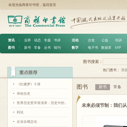
欢迎光临商务印书馆，
返回首页
资讯
︱
业界
动态
专题
书评
活动
︱
沙龙
公益
培训
图书
︱
新书
常备
丛书
辑刊
数字
︱
电子书
数据库
APP
图书搜索：
热门图书：
辞
《红楼梦》十讲
图书
新书
常备
布哈拉史
世界历史哲学讲演录：历史中的...
未来必须节制：我们
利论
企业合规总论