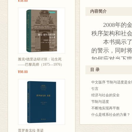
¥38.00
及如何通过强调节制来克
物”，公认的“欧洲货币联
针对这一问题，政界的回
译者简介：晏小宝，毕业
内容简介
际上都已经有所改进，尽
心研究员。著作有《社会
2008年的
的平衡。在这两者之间总
政治》《冰冷的启动：从
关键在于适度。政界采取
义》等。
秩序架构和社
灵活性的措施便是结构改
本书揭示了2
2016年12月，德国将
的警示，同时
轮值主席国期间，致力于
界范围来看，人们逐渐开
如何应对当下
雅克•德里达研讨班：论生死
经济的抗压性越强，产生
——巴黎高师（1975—1976）
多样性，是相
说，更大的诱惑是用钱来
目 录
¥98.00
构改革，虽然这样的改革
松。很多国家一如既往地
中文版序 节制与适度是
生产总值的比重是“二战”
引言
依我之见，目前全球范围
经济与社会的安全
济增长这一目标。“二战”以后
节制与适度
济”时始终强调要建设一个“
不断地实现再平衡
为书名。艾哈德深知，就
什么是维系社会的力量？
是价值观的源泉与宝库，
巩固民间社会的基础
犊起舞”的物质化威胁之
全球化世界中的宗教与伦
普罗泰戈拉 美诺