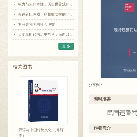
权力与人的本性：历史世界观的...
去往廷巴克图：穿越撒哈拉的非...
罗马共和国的社会冲突
大变革时代的历史哲学：面向21...
更 多
相关图书
分享到：
编辑推荐
民国违警罚法
作者简介
汉语与中国传统文化 （修订
本）