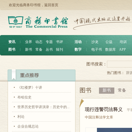
欢迎光临商务印书馆，
返回首页
资讯
︱
业界
动态
专题
书评
活动
︱
沙龙
公益
培训
图书
︱
新书
常备
丛书
辑刊
数字
︱
电子书
数据库
APP
图书搜索：
热门图书：
辞
《红楼梦》十讲
图书
新书
常备
布哈拉史
世界历史哲学讲演录：历史中的...
现行违警罚法释义
平
利论
中国注释法学文库
企业合规总论