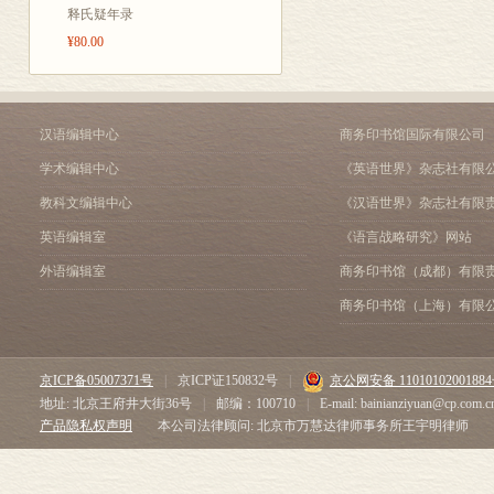
释氏疑年录
¥80.00
汉语编辑中心
商务印书馆国际有限公司
学术编辑中心
《英语世界》杂志社有限
教科文编辑中心
《汉语世界》杂志社有限
英语编辑室
《语言战略研究》网站
外语编辑室
商务印书馆（成都）有限
商务印书馆（上海）有限
京ICP备05007371号
|
京ICP证150832号
|
京公网安备 1101010200188
地址: 北京王府井大街36号
|
邮编：100710
|
E-mail: bainianziyuan@cp.com.c
产品隐私权声明
本公司法律顾问: 北京市万慧达律师事务所王宇明律师