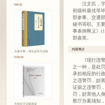
汪文玑，字定华，188
¥98.00
科乙等毕业。历任铁道部
《违警罚法释义》(1917
部嘉奖。
内容简介
《现行违警罚
古典今释：考论史学与文献
之一种，是处
¥168.00
承担相应的行
之违警罚，妨
证据之违警罚
罚，妨害他人
察厅办案须知
解释了违警罚
警备，时时查
方块壮字文献选读