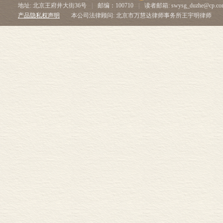
地址: 北京王府井大街36号
|
邮编：100710
|
读者邮箱: swysg_duzhe@cp.co
产品隐私权声明
本公司法律顾问: 北京市万慧达律师事务所王宇明律师