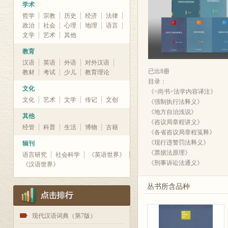
学术
哲学
宗教
历史
经济
法律
政治
社会
心理
地理
语言
文学
艺术
其他
教育
汉语
英语
外语
对外汉语
已出8册
教材
考试
少儿
教育理论
目录：
文化
《<尚书>法学内容译注》
文化
艺术
文学
传记
文创
《强制执行法释义》
《地方自治浅说》
其他
《咨议局章程讲义》
经管
科普
生活
博物
古籍
《各省咨议局章程笺释》
《现行违警罚法释义》
辑刊
《票据法原理》
语言研究
社会科学
《英语世界》
《刑事诉讼法通义》
《汉语世界》
丛书所含品种
1
现代汉语词典（第7版）