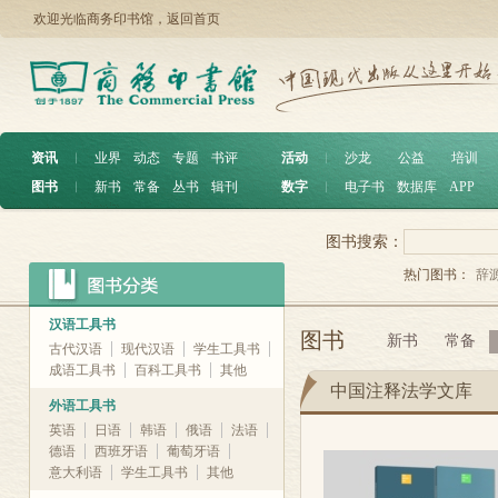
欢迎光临商务印书馆，
返回首页
资讯
︱
业界
动态
专题
书评
活动
︱
沙龙
公益
培训
图书
︱
新书
常备
丛书
辑刊
数字
︱
电子书
数据库
APP
图书搜索：
热门图书：
辞
汉语工具书
图书
新书
常备
古代汉语
现代汉语
学生工具书
成语工具书
百科工具书
其他
中国注释法学文库
外语工具书
英语
日语
韩语
俄语
法语
德语
西班牙语
葡萄牙语
意大利语
学生工具书
其他