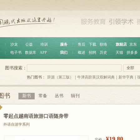
︱
沙龙
公益
培训
服务
︱
售后
下载
联络
旗舰店
京东
︱
电子书
数据库
APP
我们
︱
概述
招聘
历史
天猫
拼多多
图书搜索：
全部
热门图书：
辞源（第三版）
|
牛津高阶英汉双解词典
|
新华字典
|
图书
新书
常备
丛书
辑刊
零起点越南语旅游口语随身带
外语自游学系列
¥19.80
定价：