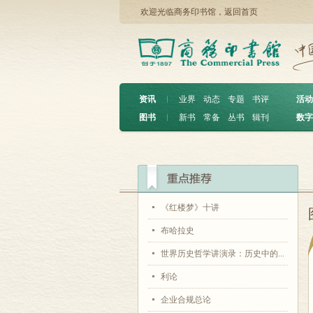
欢迎光临商务印书馆，
返回首页
资讯
︱
业界
动态
专题
书评
活动
图书
︱
新书
常备
丛书
辑刊
数字
《红楼梦》十讲
布哈拉史
世界历史哲学讲演录：历史中的...
利论
企业合规总论