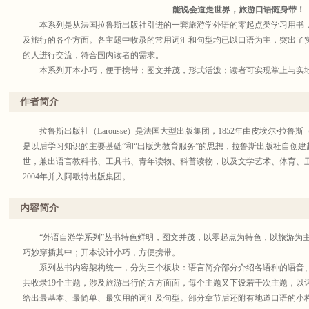
能说会道走世界，旅游口语随身带！
本系列是从法国拉鲁斯出版社引进的一套旅游学外语的零起点类学习用书
及旅行的各个方面。各主题中收录的常用词汇和句型均已以口语为主，突出了
的人进行交流，符合国内读者的需求。
本系列开本小巧，便于携带；图文并茂，形式活泼；读者可实现掌上与实
作者简介
拉鲁斯出版社（Larousse）是法国大型出版集团，1852年由皮埃尔•拉鲁斯（Pier
是以后学习知识的主要基础”和“出版为教育服务”的思想，拉鲁斯出版社自创
世，兼出语言教科书、工具书、青年读物、科普读物，以及文学艺术、体育、
2004年并入阿歇特出版集团。
内容简介
“外语自游学系列”丛书特色鲜明，图文并茂，以零起点为特色，以旅游为主
巧妙穿插其中；开本设计小巧，方便携带。
系列丛书内容架构统一，分为三个板块：语言简介部分介绍各语种的语音、
共收录19个主题，涉及旅游出行的方方面面，每个主题又下设若干次主题，以
给出最基本、最简单、最实用的词汇及句型。部分章节后还附有地道口语的小