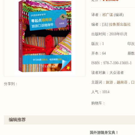
译者：
祁广谋
(编译)
编者：
[法]
拉鲁斯出版社
出版时间：2018年01月
版次：1
印次
开本：64
册数
ISBN：978-7-100-15601-1
读者对象：大众读者
主题词：
旅游
，
越南语
，
口
分享到：
人气：1014
购物车：
编辑推荐
国外游随身宝典！