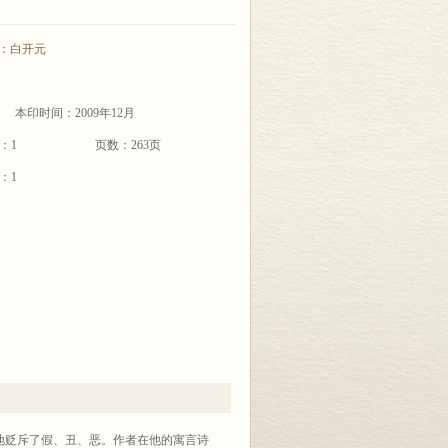
：
白开元
本印时间：2009年12月
：1
页数：263页
：1
地贬斥了假、丑、恶。作者在他的寓言诗