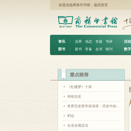
欢迎光临商务印书馆，
返回首页
资讯
︱
业界
动态
专题
书评
活动
图书
︱
新书
常备
丛书
辑刊
数字
《红楼梦》十讲
布哈拉史
世界历史哲学讲演录：历史中的...
利论
企业合规总论