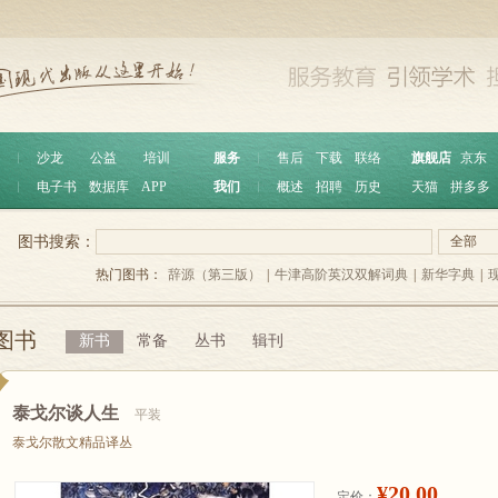
︱
沙龙
公益
培训
服务
︱
售后
下载
联络
旗舰店
京东
︱
电子书
数据库
APP
我们
︱
概述
招聘
历史
天猫
拼多多
图书搜索：
全部
热门图书：
辞源（第三版）
|
牛津高阶英汉双解词典
|
新华字典
|
图书
新书
常备
丛书
辑刊
泰戈尔谈人生
平装
泰戈尔散文精品译丛
¥20.00
定价：