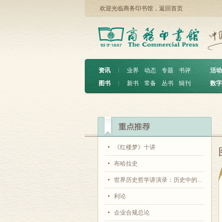
欢迎光临商务印书馆，
返回首页
资讯
︱
业界
动态
专题
书评
活动
图书
︱
新书
常备
丛书
辑刊
数字
《红楼梦》十讲
布哈拉史
世界历史哲学讲演录：历史中的...
利论
企业合规总论