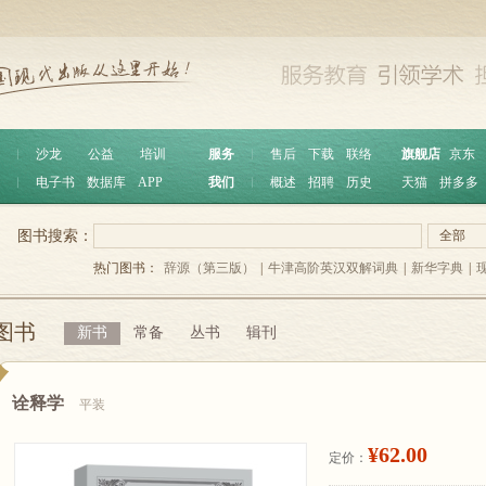
︱
沙龙
公益
培训
服务
︱
售后
下载
联络
旗舰店
京东
︱
电子书
数据库
APP
我们
︱
概述
招聘
历史
天猫
拼多多
图书搜索：
全部
热门图书：
辞源（第三版）
|
牛津高阶英汉双解词典
|
新华字典
|
图书
新书
常备
丛书
辑刊
诠释学
平装
¥62.00
定价：