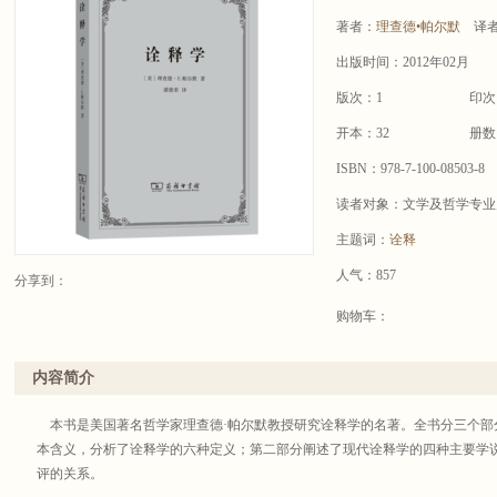
著者：
理查德•帕尔默
译
出版时间：2012年02月
版次：1
印次
开本：32
册数
ISBN：978-7-100-08503-8
读者对象：文学及哲学专业
主题词：
诠释
人气：857
分享到：
购物车：
内容简介
本书是美国著名哲学家理查德·帕尔默教授研究诠释学的名著。全书分三个部
本含义，分析了诠释学的六种定义；第二部分阐述了现代诠释学的四种主要学
评的关系。