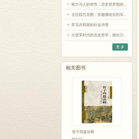
权力与人的本性：历史世界观的...
去往廷巴克图：穿越撒哈拉的非...
罗马共和国的社会冲突
大变革时代的历史哲学：面向21...
更 多
相关图书
管子四篇诠释