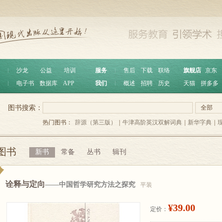
︱
沙龙
公益
培训
服务
︱
售后
下载
联络
旗舰店
京东
︱
电子书
数据库
APP
我们
︱
概述
招聘
历史
天猫
拼多多
图书搜索：
全部
热门图书：
辞源（第三版）
|
牛津高阶英汉双解词典
|
新华字典
|
图书
新书
常备
丛书
辑刊
诠释与定向
——中国哲学研究方法之探究
平装
¥39.00
定价：