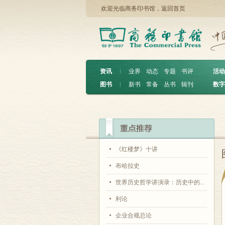
欢迎光临商务印书馆，
返回首页
资讯
︱
业界
动态
专题
书评
活动
图书
︱
新书
常备
丛书
辑刊
数字
《红楼梦》十讲
布哈拉史
世界历史哲学讲演录：历史中的...
利论
企业合规总论