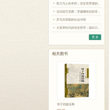
权力与人的本性：历史世界观的...
去往廷巴克图：穿越撒哈拉的非...
罗马共和国的社会冲突
大变革时代的历史哲学：面向21...
更 多
相关图书
管子四篇诠释