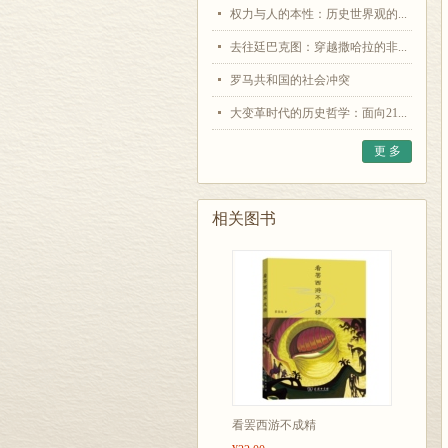
权力与人的本性：历史世界观的...
去往廷巴克图：穿越撒哈拉的非...
罗马共和国的社会冲突
大变革时代的历史哲学：面向21...
更 多
相关图书
看罢西游不成精