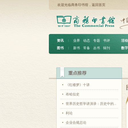
欢迎光临商务印书馆，
返回首页
资讯
︱
业界
动态
专题
书评
活动
图书
︱
新书
常备
丛书
辑刊
数字
《红楼梦》十讲
布哈拉史
世界历史哲学讲演录：历史中的...
利论
企业合规总论