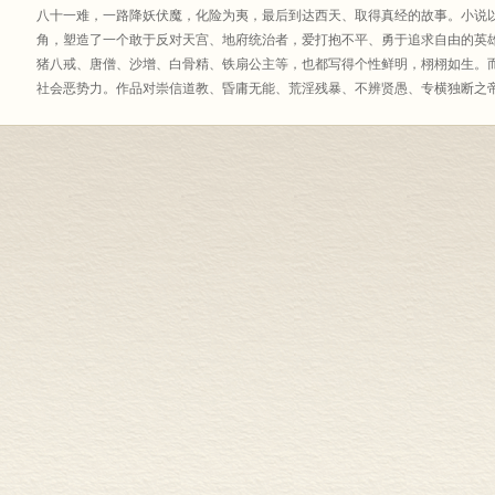
八十一难，一路降妖伏魔，化险为夷，最后到达西天、取得真经的故事。小说
角，塑造了一个敢于反对天宫、地府统治者，爱打抱不平、勇于追求自由的英
猪八戒、唐僧、沙增、白骨精、铁扇公主等，也都写得个性鲜明，栩栩如生。
社会恶势力。作品对崇信道教、昏庸无能、荒淫残暴、不辨贤愚、专横独断之