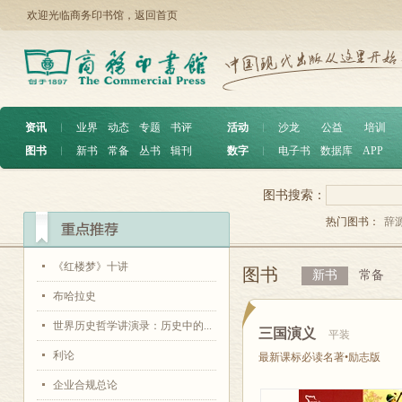
欢迎光临商务印书馆，
返回首页
资讯
︱
业界
动态
专题
书评
活动
︱
沙龙
公益
培训
图书
︱
新书
常备
丛书
辑刊
数字
︱
电子书
数据库
APP
图书搜索：
热门图书：
辞
《红楼梦》十讲
图书
新书
常备
布哈拉史
世界历史哲学讲演录：历史中的...
三国演义
平装
利论
最新课标必读名著•励志版
企业合规总论