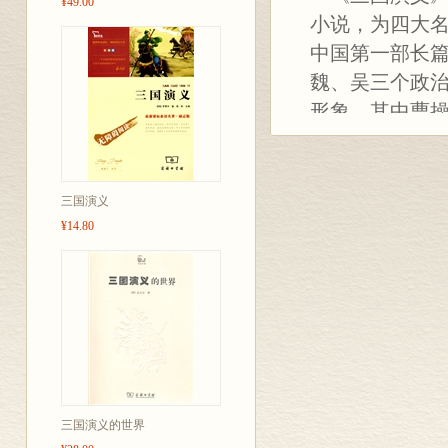
¥49.00
小说，为四大
中国第一部长
魏、吴三个政
形象，其中曹
象脍炙人口，
其深远的影响
节，也有兵法
三国演义
¥14.80
三国演义的世界