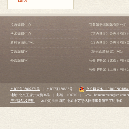
¥28.00
汉语编辑中心
商务印书馆国际有限公司
学术编辑中心
《英语世界》杂志社有限
教科文编辑中心
《汉语世界》杂志社有限
英语编辑室
《语言战略研究》网站
外语编辑室
商务印书馆（成都）有限
商务印书馆（上海）有限
京ICP备05007371号
|
京ICP证150832号
|
京公网安备 1101010200188
地址: 北京王府井大街36号
|
邮编：100710
|
E-mail: bainianziyuan@cp.com.c
产品隐私权声明
本公司法律顾问: 北京市万慧达律师事务所王宇明律师