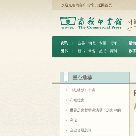
欢迎光临商务印书馆，
返回首页
资讯
︱
业界
动态
专题
书评
活动
图书
︱
新书
常备
丛书
辑刊
数字
《红楼梦》十讲
布哈拉史
世界历史哲学讲演录：历史中的...
利论
企业合规总论