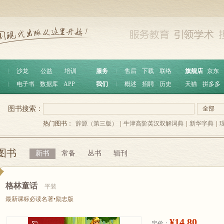
︱
沙龙
公益
培训
服务
︱
售后
下载
联络
旗舰店
京东
︱
电子书
数据库
APP
我们
︱
概述
招聘
历史
天猫
拼多多
图书搜索：
全部
热门图书：
辞源（第三版）
|
牛津高阶英汉双解词典
|
新华字典
|
图书
新书
常备
丛书
辑刊
格林童话
平装
最新课标必读名著•励志版
¥14.80
定价：