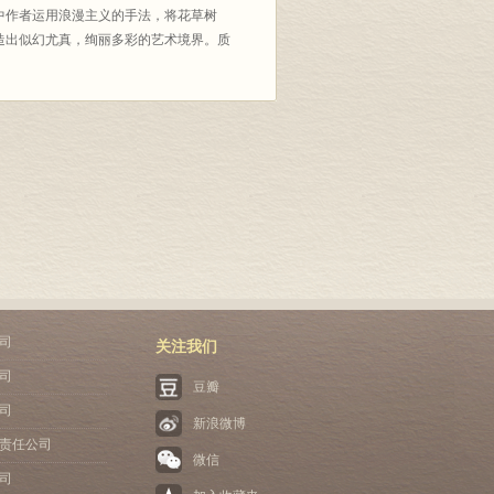
中作者运用浪漫主义的手法，将花草树
造出似幻尤真，绚丽多彩的艺术境界。质
司
关注我们
司
豆瓣
司
新浪微博
责任公司
微信
司