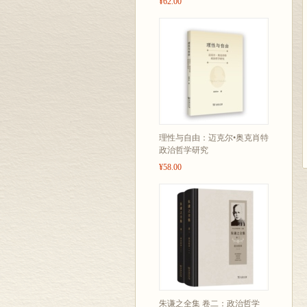
¥62.00
理性与自由：迈克尔•奥克肖特
政治哲学研究
¥58.00
朱谦之全集 卷二：政治哲学