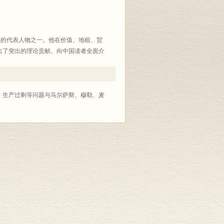
济学的代表人物之一。他在价值、地租、贸
出了突出的理论贡献。向中国读者全面介
斯拉法主编、M. H. 多布助编的权威
共10卷。
、生产过剩等问题与马尔萨斯、穆勒、麦