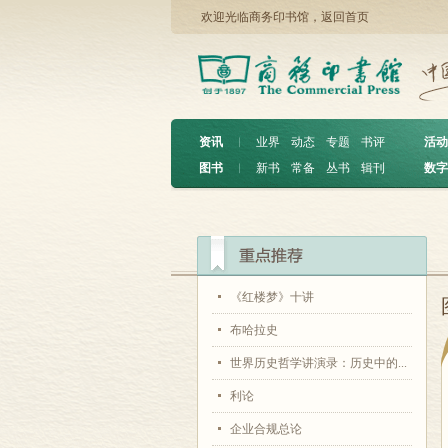
欢迎光临商务印书馆，
返回首页
资讯
︱
业界
动态
专题
书评
活动
图书
︱
新书
常备
丛书
辑刊
数字
《红楼梦》十讲
布哈拉史
世界历史哲学讲演录：历史中的...
利论
企业合规总论