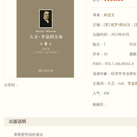
译者：
寿进文
主编：
[英]
彼罗•斯拉法
，[
出版时间：2013年03月
版次：1
印次
开本：16
册数
ISBN：978-7-100-09161-9
读者对象：经济学专业师生
主题词：
大卫
，
bull
，
李嘉
分享到：
人气：430
购物车：
出版说明
承斯密劳动价值论