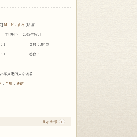
英]
M．H．多布
(助编)
本印时间：2013年03月
：1
页数：384页
：1
卷数：1
及感兴趣的大众读者
图
，
全集
，
通信
显示全部