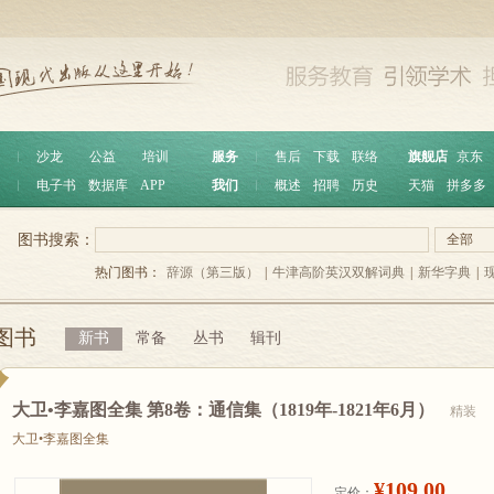
︱
沙龙
公益
培训
服务
︱
售后
下载
联络
旗舰店
京东
︱
电子书
数据库
APP
我们
︱
概述
招聘
历史
天猫
拼多多
图书搜索：
全部
热门图书：
辞源（第三版）
|
牛津高阶英汉双解词典
|
新华字典
|
图书
新书
常备
丛书
辑刊
大卫•李嘉图全集 第8卷：通信集（1819年-1821年6月）
精装
大卫•李嘉图全集
¥109.00
定价：