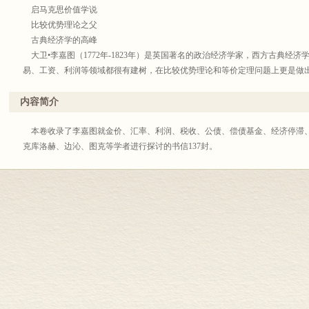
启马克思价值学说
比较优势理论之父
古典经济学的高峰
大卫•李嘉图（1772年-1823年）是英国著名的政治经济学家，西方古典经
易、工资、利润等领域都很有建树，在比较优势理论和等价定理问题上更是做
绍李嘉图的经济思想，无疑是十分必要和有益的。我们现在依据英国经济学家彼罗•
版本将李嘉图的作品重新整理，形成系统，作为《大卫•李嘉图全集》出版，全书
内容简介
本卷收录了李嘉图就金价、汇率、利润、税收、公债、偿债基金、经济停滞
克库洛赫、边沁、图克等学者进行探讨的书信137封。