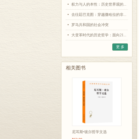
权力与人的本性：历史世界观的...
去往廷巴克图：穿越撒哈拉的非...
罗马共和国的社会冲突
大变革时代的历史哲学：面向21...
更 多
相关图书
尼耳斯•玻尔哲学文选