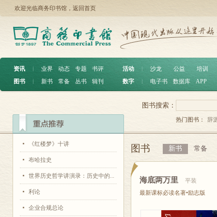
欢迎光临商务印书馆，
返回首页
资讯
︱
业界
动态
专题
书评
活动
︱
沙龙
公益
培训
图书
︱
新书
常备
丛书
辑刊
数字
︱
电子书
数据库
APP
图书搜索：
热门图书：
辞
《红楼梦》十讲
图书
新书
常备
布哈拉史
世界历史哲学讲演录：历史中的...
海底两万里
平装
利论
最新课标必读名著•励志版
企业合规总论