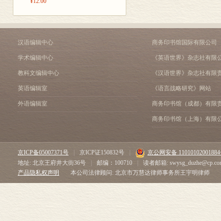
¥12.00
汉语编辑中心
商务印书馆国际有限公司
学术编辑中心
《英语世界》杂志社有限
教科文编辑中心
《汉语世界》杂志社有限
英语编辑室
《语言战略研究》网站
外语编辑室
商务印书馆（成都）有限
商务印书馆（上海）有限
京ICP备05007371号
|
京ICP证150832号
|
京公网安备 1101010200188
地址: 北京王府井大街36号
|
邮编：100710
|
读者邮箱: swysg_duzhe@cp.co
产品隐私权声明
本公司法律顾问: 北京市万慧达律师事务所王宇明律师