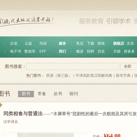
︱
沙龙
公益
培训
服务
︱
售后
下载
联络
旗舰店
京东
︱
电子书
数据库
APP
我们
︱
概述
招聘
历史
天猫
拼多多
图书搜索：
全部
热门图书：
辞源（第三版）
|
牛津高阶英汉双解词典
|
新华字典
|
图书
新书
常备
丛书
辑刊
同类相食与普通法
——“木犀草号”悲剧性的最后一次航程及其所引
法学译丛
¥64.00
定价：