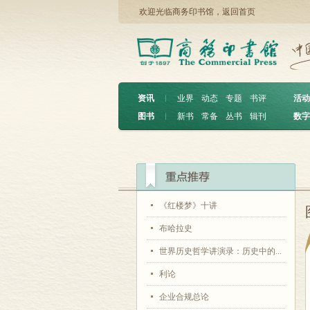
欢迎光临商务印书馆，
返回首页
资讯
︱
业界
动态
专题
书评
活动
图书
︱
新书
常备
丛书
辑刊
数字
《红楼梦》十讲
布哈拉史
世界历史哲学讲演录：历史中的...
利论
企业合规总论