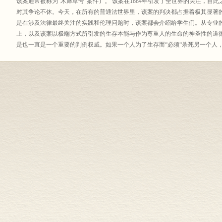
该案通常被称为“木犀草号”案件）。 该案在1884年引发了全世界的关注，自
对其争论不休。今天，在所有的普通法世界里，该案的判决都占据着极其显著
是在涉及法律最终关注的实践和伦理问题时，该案都会介绍给学生们。从专业的
上，以及该案以极端方式所引发的生存本能与作为尊重人的生命的神圣性的道
是也一直是一个重要的判例权威。如果一个人为了生存而“必须“杀死另一个人
中，作者在最宽泛的历史环境中来剖析该刑事诉讼，提供了详实的在当时情况
通过将现存的同类相食的奇特世界与其他维多利亚时代的客厅道德和普通法之
果不在正统法律资源之外翱翔，就不会有对“木犀草号”帆船的故事及其航海失
既是法学专业领域寓言式的经典文献，又是大学跨学科通识教育的理想读本。
标签或猎寻虚幻、对严肃而有意义的论证充满兴趣的人。本书初次尝试用妇孺
到广泛的传阅。