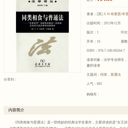
著者：
[英]
A.W.布莱恩•辛
出版时间：2012年12月
版次：1
印次
开本：16
册数
ISBN：978-7-100-09264-7
读者对象：法学专业师生，
趣的读者
主题词：
同类
，
普通法
分享到：
人气：685
购物车：
内容简介
《同类相食与普通法》是一部绝妙的经典法学史著作，主要讲述的是“女王诉