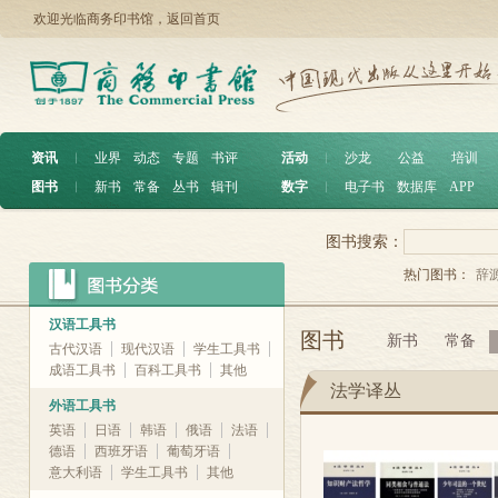
欢迎光临商务印书馆，
返回首页
资讯
︱
业界
动态
专题
书评
活动
︱
沙龙
公益
培训
图书
︱
新书
常备
丛书
辑刊
数字
︱
电子书
数据库
APP
图书搜索：
热门图书：
辞
汉语工具书
图书
新书
常备
古代汉语
现代汉语
学生工具书
成语工具书
百科工具书
其他
法学译丛
外语工具书
英语
日语
韩语
俄语
法语
德语
西班牙语
葡萄牙语
意大利语
学生工具书
其他