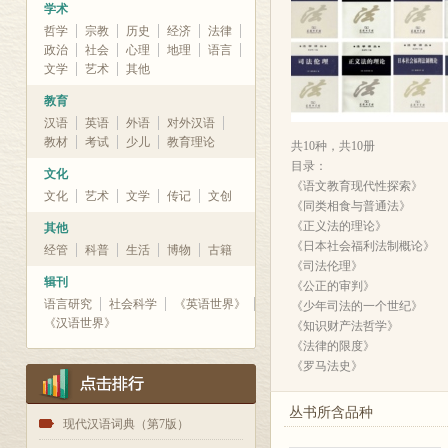
学术
哲学
宗教
历史
经济
法律
政治
社会
心理
地理
语言
文学
艺术
其他
教育
汉语
英语
外语
对外汉语
教材
考试
少儿
教育理论
共10种，共10册
目录：
文化
《语文教育现代性探索》
文化
艺术
文学
传记
文创
《同类相食与普通法》
《正义法的理论》
其他
《日本社会福利法制概论》
经管
科普
生活
博物
古籍
《司法伦理》
辑刊
《公正的审判》
语言研究
社会科学
《英语世界》
《少年司法的一个世纪》
《汉语世界》
《知识财产法哲学》
《法律的限度》
《罗马法史》
丛书所含品种
1
现代汉语词典（第7版）