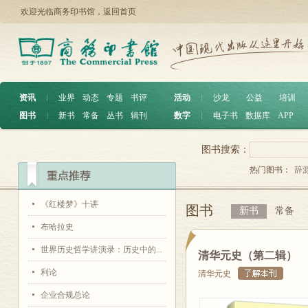
欢迎光临商务印书馆，
返回首页
资讯
︱
业界
动态
专题
书评
活动
︱
沙龙
公益
培训
图书
︱
新书
常备
丛书
辑刊
数字
︱
电子书
数据库
APP
图书搜索：
热门图书：
辞
《红楼梦》十讲
图书
新书
常备
布哈拉史
世界历史哲学讲演录：历史中的...
清华元史（第二辑）
利论
清华元史
企业合规总论