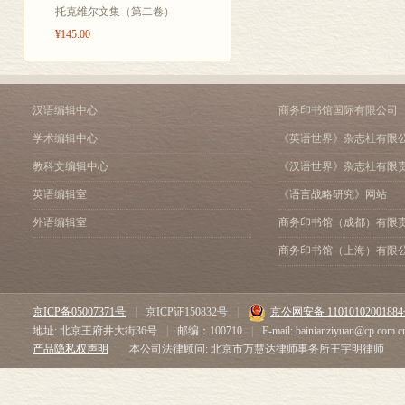
托克维尔文集（第二卷）
¥145.00
汉语编辑中心
商务印书馆国际有限公司
学术编辑中心
《英语世界》杂志社有限
教科文编辑中心
《汉语世界》杂志社有限
英语编辑室
《语言战略研究》网站
外语编辑室
商务印书馆（成都）有限
商务印书馆（上海）有限
京ICP备05007371号
|
京ICP证150832号
|
京公网安备 1101010200188
地址: 北京王府井大街36号
|
邮编：100710
|
E-mail: bainianziyuan@cp.com.c
产品隐私权声明
本公司法律顾问: 北京市万慧达律师事务所王宇明律师