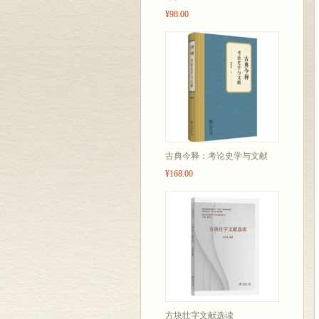
¥98.00
古典今释：考论史学与文献
¥168.00
方块壮字文献选读