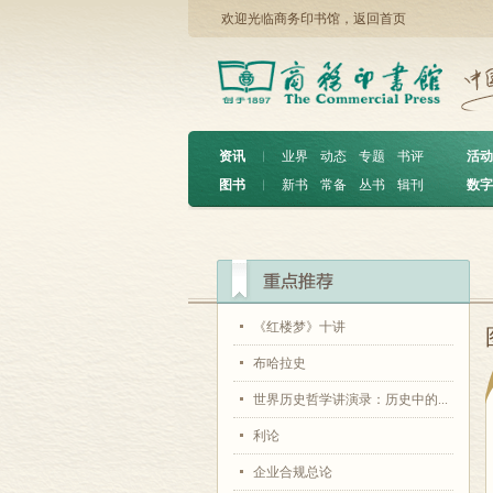
欢迎光临商务印书馆，
返回首页
资讯
︱
业界
动态
专题
书评
活动
图书
︱
新书
常备
丛书
辑刊
数字
《红楼梦》十讲
布哈拉史
世界历史哲学讲演录：历史中的...
利论
企业合规总论