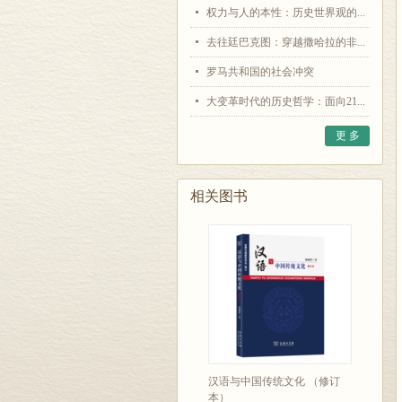
权力与人的本性：历史世界观的...
去往廷巴克图：穿越撒哈拉的非...
罗马共和国的社会冲突
大变革时代的历史哲学：面向21...
更 多
相关图书
汉语与中国传统文化 （修订
本）