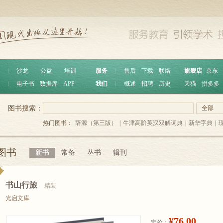
︱
沙龙
公益
培训
服务
︱
售后
下载
联络
旗舰店
京东
︱
电子书
数据库
APP
我们
︱
概述
招聘
历史
天猫
拼多多
图书搜索：
全部
热门图书：
辞源（第三版）
|
牛津高阶英汉双解词典
|
新华字典
|
图书
新书
常备
丛书
辑刊
书山行旅
精装
光启文库
¥76.00
定价：