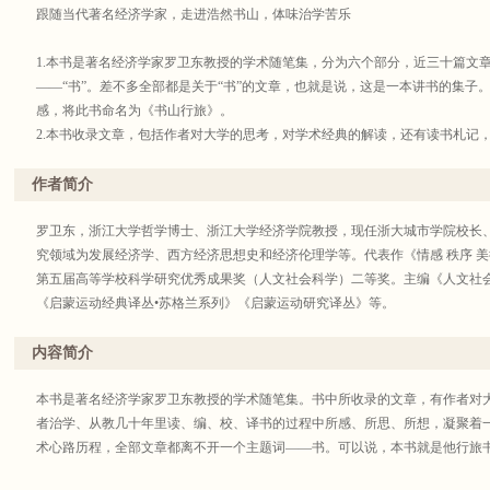
跟随当代著名经济学家，走进浩然书山，体味治学苦乐
1.本书是著名经济学家罗卫东教授的学术随笔集，分为六个部分，近三十篇文
——“书”。差不多全部都是关于“书”的文章，也就是说，这是一本讲书的集子
感，将此书命名为《书山行旅》。
2.本书收录文章，包括作者对大学的思考，对学术经典的解读，还有读书札记
几十年的读书心得和治学感喟，语言平易，值得细读。
3.本书既有对艰深的学术经典的精确解读，也有作者平日读书的随思，有深度
作者简介
受到一位热爱阅读、学术功力深厚的经济学家的阅读心迹，也能循着他的脚步
门。
罗卫东，浙江大学哲学博士、浙江大学经济学院教授，现任浙大城市学院校长
究领域为发展经济学、西方经济思想史和经济伦理学等。代表作《情感 秩序 美
第五届高等学校科学研究优秀成果奖（人文社会科学）二等奖。主编《人文社
《启蒙运动经典译丛•苏格兰系列》《启蒙运动研究译丛》等。
内容简介
本书是著名经济学家罗卫东教授的学术随笔集。书中所收录的文章，有作者对
者治学、从教几十年里读、编、校、译书的过程中所感、所思、所想，凝聚着
术心路历程，全部文章都离不开一个主题词——书。可以说，本书就是他行旅