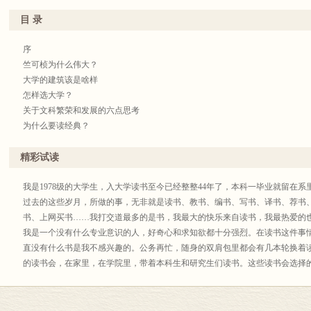
目 录
序
竺可桢为什么伟大？
大学的建筑该是啥样
怎样选大学？
关于文科繁荣和发展的六点思考
为什么要读经典？
读书“六心”
好社会何以可能：《道德情操论》导读
精彩试读
从《道德情操论》的汉译谈谈研究型翻译
国民财富还是国家财富：《国富论》导读
我是1978级的大学生，入大学读书至今已经整整44年了，本科一毕业就留在系
“人”之品格：《学术与政治》解读
过去的这些岁月，所做的事，无非就是读书、教书、编书、写书、译书、荐书
经济学入门必读的篇文献
书、上网买书……我打交道最多的是书，我最大的快乐来自读书，我最热爱的
人类的启蒙永无止境
我是一个没有什么专业意识的人，好奇心和求知欲都十分强烈。在读书这件事
启蒙运动的多副面孔
直没有什么书是我不感兴趣的。公务再忙，随身的双肩包里都会有几本轮换着
亚当•斯密的启蒙困境
的读书会，在家里，在学院里，带着本科生和研究生们读书。这些读书会选择
英国古典政治经济学的苏格兰渊源
物，而是非集中时间和精力，非扎堆互相监督，非彼此研讨便不能坚持读下去的
市场经济成长的“理想类型”：读希克斯的《经济史理论》
家带来智识上的增益和感觉上的快乐，我不能代替学
激情还是利益：阿尔伯特•赫希曼《激情与利益》读后
生作答，不过，门下的经典读书会已经每周一次连续进行了20多年，这应该能