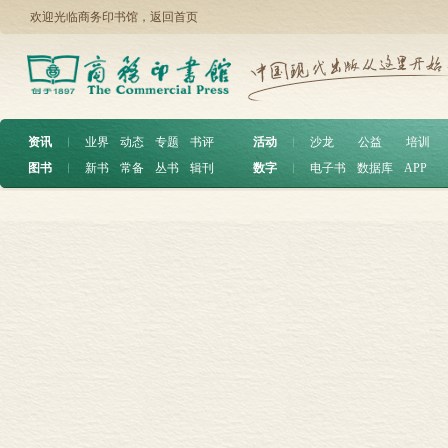
欢迎光临商务印书馆，
返回首页
资讯
︱
业界
动态
专题
书评
活动
︱
沙龙
公益
培训
图书
︱
新书
常备
丛书
辑刊
数字
︱
电子书
数据库
APP