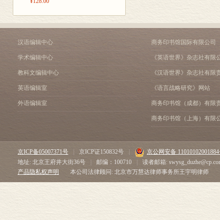
¥128.00
汉语编辑中心
商务印书馆国际有限公司
学术编辑中心
《英语世界》杂志社有限
教科文编辑中心
《汉语世界》杂志社有限
英语编辑室
《语言战略研究》网站
外语编辑室
商务印书馆（成都）有限
商务印书馆（上海）有限
京ICP备05007371号
|
京ICP证150832号
|
京公网安备 1101010200188
地址: 北京王府井大街36号
|
邮编：100710
|
读者邮箱: swysg_duzhe@cp.co
产品隐私权声明
本公司法律顾问: 北京市万慧达律师事务所王宇明律师