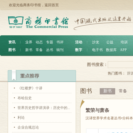
欢迎光临商务印书馆，
返回首页
资讯
︱
业界
动态
专题
书评
活动
︱
沙龙
公益
培训
图书
︱
新书
常备
丛书
辑刊
数字
︱
电子书
数据库
APP
图书搜索：
热门图书：
辞
《红楼梦》十讲
图书
新书
常备
布哈拉史
世界历史哲学讲演录：历史中的...
繁荣与萧条
利论
汉译世界学术名著丛书•分科本
企业合规总论