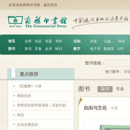
欢迎光临商务印书馆，
返回首页
资讯
︱
业界
动态
专题
书评
活动
︱
沙龙
公益
培训
图书
︱
新书
常备
丛书
辑刊
数字
︱
电子书
数据库
APP
图书搜索：
热门图书：
辞
《红楼梦》十讲
图书
新书
常备
布哈拉史
世界历史哲学讲演录：历史中的...
自由与文化
平装
利论
企业合规总论