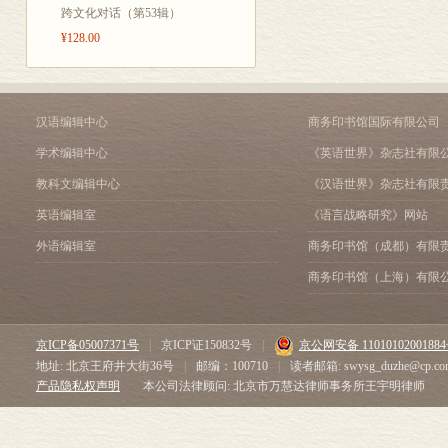
跨文化对话（第53辑）
¥128.00
汉语编辑中心
商务印书馆国际有限公司
学术编辑中心
《英语世界》杂志社有限
教科文编辑中心
《汉语世界》杂志社有限
英语编辑室
《语言战略研究》网站
外语编辑室
商务印书馆（成都）有限
商务印书馆（上海）有限
京ICP备05007371号
|
京ICP证150832号
|
京公网安备 1101010200188
地址: 北京王府井大街36号
|
邮编：100710
|
读者邮箱: swysg_duzhe@cp.co
产品隐私权声明
本公司法律顾问: 北京市万慧达律师事务所王宇明律师