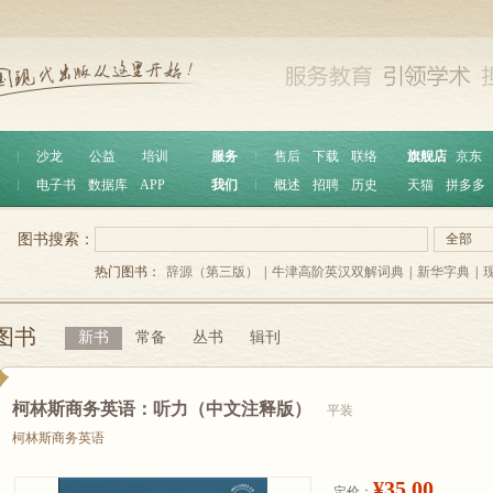
︱
沙龙
公益
培训
服务
︱
售后
下载
联络
旗舰店
京东
︱
电子书
数据库
APP
我们
︱
概述
招聘
历史
天猫
拼多多
图书搜索：
全部
热门图书：
辞源（第三版）
|
牛津高阶英汉双解词典
|
新华字典
|
图书
新书
常备
丛书
辑刊
柯林斯商务英语：听力（中文注释版）
平装
柯林斯商务英语
¥35.00
定价：