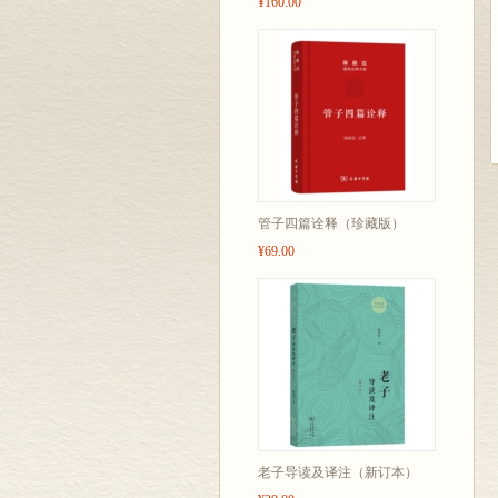
¥160.00
管子四篇诠释（珍藏版）
¥69.00
老子导读及译注（新订本）