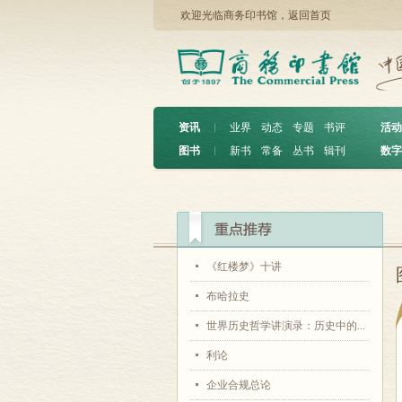
欢迎光临商务印书馆，
返回首页
资讯
︱
业界
动态
专题
书评
活动
图书
︱
新书
常备
丛书
辑刊
数字
《红楼梦》十讲
布哈拉史
世界历史哲学讲演录：历史中的...
利论
企业合规总论