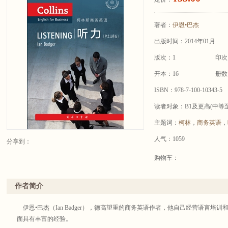
著者：
伊恩•巴杰
出版时间：2014年01月
版次：1
印次
开本：16
册数
ISBN：978-7-100-10343-5
读者对象：B1及更高(中等
主题词：
柯林
，
商务英语
，
人气：1059
分享到：
购物车：
作者简介
伊恩•巴杰（Ian Badger），德高望重的商务英语作者，他自己经营语言培
面具有丰富的经验。