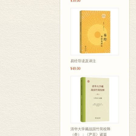
¥39.00
易经导读及译注
¥49.00
清华大学藏战国竹简校释
（叁）：《尹至》诸篇