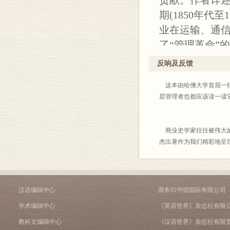
贡献。作者详
期(1850年代
业在运输、通
了“管理革命”
代了市场这一“
反响及反馈
和集约化产生
这本由哈佛大学首屈一指
或公共政策等
层管理者也都应该读一读
——美国
商业史学家往往被伟大的
杰出著作为我们精彩地呈
——《经
这是一本里程碑式的著作
——《纽
汉语编辑中心
商务印书馆国际有限公司
学术编辑中心
《英语世界》杂志社有限
教科文编辑中心
《汉语世界》杂志社有限