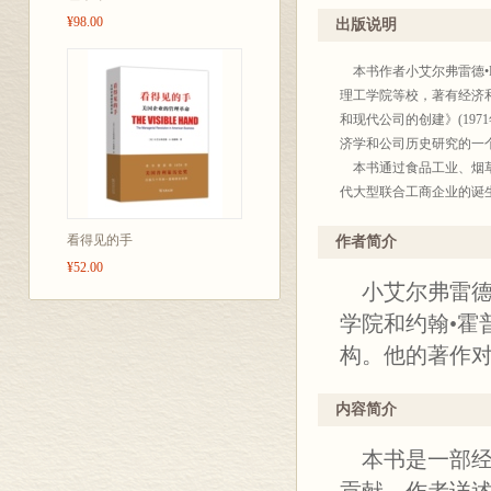
¥98.00
出版说明
本书作者小艾尔弗雷德•
理工学院等校，著有经济和
和现代公司的创建》(19
济学和公司历史研究的一
本书通过食品工业、烟草
代大型联合工商企业的诞
产品流程中可以协调的那
看得见的手
场协调的“看不见的手”
作者简介
了市场机制而协调着货物
¥52.00
小艾尔弗雷德•D
销售组织对于保证企业顺
客观上又要求管理进行变
学院和约翰•霍
作者认为，“经理阶层支
构。他的著作
以防止经济衰退和危机等
大量史料，对于了解和研
内容简介
价值。因此特予译出，以
本书是一部经