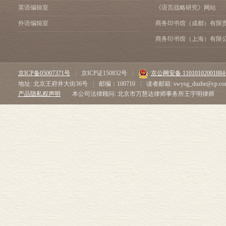
英语编辑室
《语言战略研究》网站
外语编辑室
商务印书馆（成都）有限
商务印书馆（上海）有限
京ICP备05007371号
|
京ICP证150832号
|
京公网安备 1101010200188
地址: 北京王府井大街36号
|
邮编：100710
|
读者邮箱: swysg_duzhe@cp.co
产品隐私权声明
本公司法律顾问: 北京市万慧达律师事务所王宇明律师