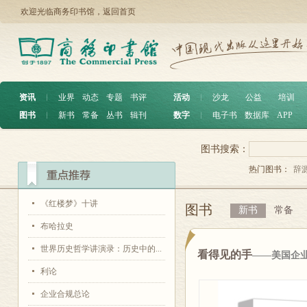
欢迎光临商务印书馆，
返回首页
资讯
︱
业界
动态
专题
书评
活动
︱
沙龙
公益
培训
图书
︱
新书
常备
丛书
辑刊
数字
︱
电子书
数据库
APP
图书搜索：
热门图书：
辞
《红楼梦》十讲
图书
新书
常备
布哈拉史
世界历史哲学讲演录：历史中的...
看得见的手
——美国企
利论
企业合规总论