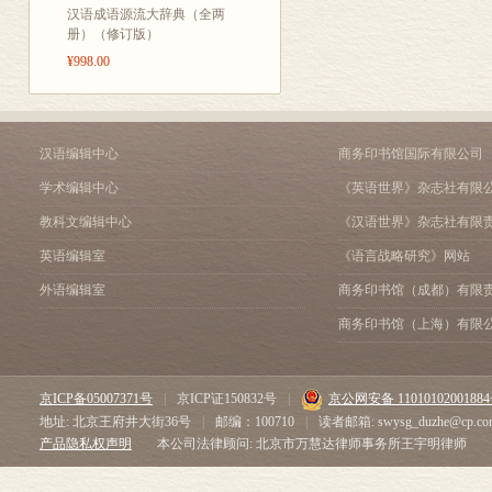
汉语成语源流大辞典（全两
册）（修订版）
¥998.00
汉语编辑中心
商务印书馆国际有限公司
学术编辑中心
《英语世界》杂志社有限
教科文编辑中心
《汉语世界》杂志社有限
英语编辑室
《语言战略研究》网站
外语编辑室
商务印书馆（成都）有限
商务印书馆（上海）有限
京ICP备05007371号
|
京ICP证150832号
|
京公网安备 1101010200188
地址: 北京王府井大街36号
|
邮编：100710
|
读者邮箱: swysg_duzhe@cp.co
产品隐私权声明
本公司法律顾问: 北京市万慧达律师事务所王宇明律师