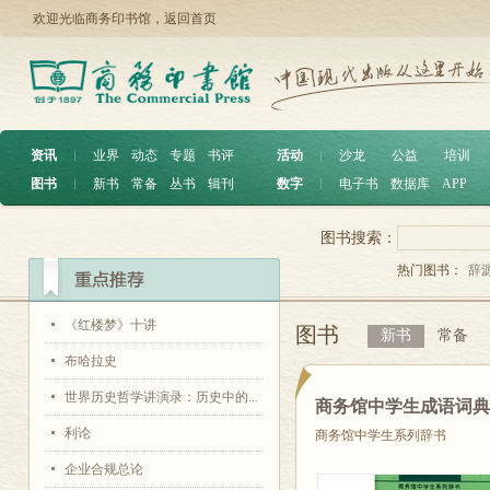
欢迎光临商务印书馆，
返回首页
资讯
︱
业界
动态
专题
书评
活动
︱
沙龙
公益
培训
图书
︱
新书
常备
丛书
辑刊
数字
︱
电子书
数据库
APP
图书搜索：
热门图书：
辞
《红楼梦》十讲
图书
新书
常备
布哈拉史
世界历史哲学讲演录：历史中的...
商务馆中学生成语词
利论
商务馆中学生系列辞书
企业合规总论