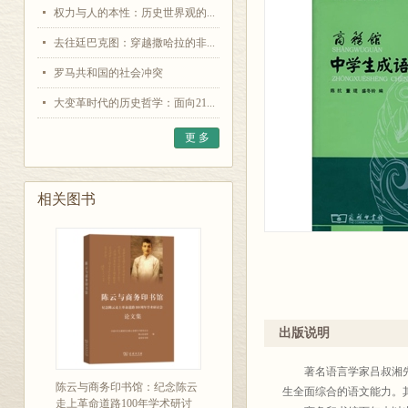
权力与人的本性：历史世界观的...
去往廷巴克图：穿越撒哈拉的非...
罗马共和国的社会冲突
大变革时代的历史哲学：面向21...
更 多
相关图书
出版说明
著名语言学家吕叔湘先生
陈云与商务印书馆：纪念陈云
生全面综合的语文能力。其
走上革命道路100年学术研讨