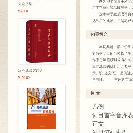
商务印书馆百年来以出版
会论文集
用字字典》等品牌辞书，
¥68.00
这本中学生成语词典有什
见常用的成语。二是对成
中的语法功能。三是在注
在编写本词典过程中，我
内容简介
请了北京市多位中学语文
订书稿。
本词典是一部中学生成语
为了便于读者识别，我们
文教材，又适当吸收了生
我们的编写工作得到了许
选用尽量照顾到成语在句
惠博士主持了语料库开发
近义成语的辨析。词典中
汉英成语大辞典
李永茂、林新民、刘葵、
示。设“近义”栏，提供近
¥450.00
心的感谢。
早书证。 本词典在编写
编写中学生系列辞书是
见，并聘请学界著名专家
目 录
商务印
凡例
20
词目首字音序
正文
词目笔画索引