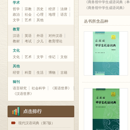
《商务馆中学生成语词典（单
学术
《商务馆中学生成语词典》
哲学
宗教
历史
经济
法律
政治
社会
心理
地理
语言
文学
艺术
其他
丛书所含品种
教育
汉语
英语
外语
对外汉语
教材
考试
少儿
教育理论
文化
文化
艺术
文学
传记
文创
其他
经管
科普
生活
博物
古籍
辑刊
语言研究
社会科学
《英语世界》
《汉语世界》
1
现代汉语词典（第7版）