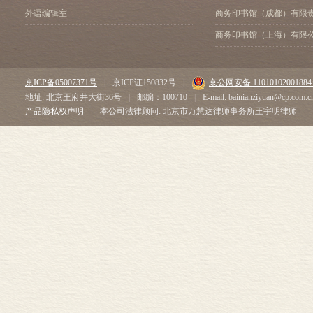
外语编辑室
商务印书馆（成都）有限
商务印书馆（上海）有限
京ICP备05007371号
|
京ICP证150832号
|
京公网安备 1101010200188
地址: 北京王府井大街36号
|
邮编：100710
|
E-mail: bainianziyuan@cp.com.c
产品隐私权声明
本公司法律顾问: 北京市万慧达律师事务所王宇明律师