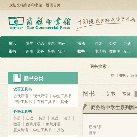
欢迎光临商务印书馆，
返回首页
资讯
︱
业界
动态
专题
书评
活动
︱
沙龙
公益
培训
图书
︱
新书
常备
丛书
辑刊
数字
︱
电子书
数据库
APP
图书搜索：
热门图书：
辞
汉语工具书
图书
新书
常备
古代汉语
现代汉语
学生工具书
成语工具书
百科工具书
其他
商务馆中学生系列辞
外语工具书
英语
日语
韩语
俄语
法语
德语
西班牙语
葡萄牙语
已出2册
意大利语
学生工具书
其他
目录：