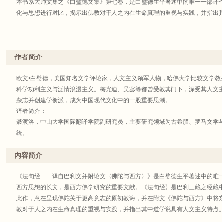
本书系大师文集之《白璧德文集》第七卷，是白璧德生平著述中的唯一一部译
化与思想进行对比，揭示出佛教对于人之内在生命真理的重视与实践，并指出
作者简介
欧文•白璧德，美国知名文学评论家，人文主义领军人物，哈佛大学比较文学教
科学功利主义与泛情浪漫主义。梅光迪、吴宓等都曾受教其门下，深受其人文
杂志并创建学衡派，成为中国现代文化中的一股重要思潮。
译者简介：
聂渡洛，中山大学国际翻译学院副研究员，主要研究领域为古希腊、罗马文学
统。
黄东田，香港科技大学哲学博士，主要研究领域为社会知识论、现象学、社会
内容简介
《法句经——译自巴利文并附论文〈佛陀与西方〉》是白璧德生平著述中的唯
西方思想的长文，是西方佛学研究的重要文献。《法句经》是巴利三藏之经藏
此作，意在呈现佛陀关于更高意志的原初教诲，并在附文《佛陀与西方》中将
教对于人之内在生命真理的重视与实践，并指出其中道学说具有人文主义特点