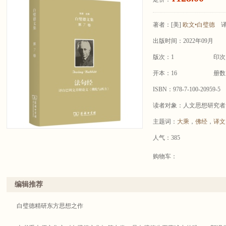
著者：
[美]
欧文•白璧德
出版时间：2022年09月
版次：1
印次
开本：16
册数
ISBN：978-7-100-20959-5
读者对象：人文思想研究者
主题词：
大乘
，
佛经
，
译文
人气：385
购物车：
编辑推荐
白璧德精研东方思想之作