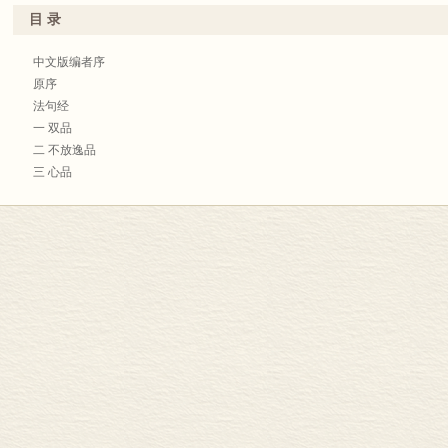
目 录
中文版编者序
原序
法句经
一 双品
二 不放逸品
三 心品
四 花品
五 愚品
六 智者品
七 阿罗汉品
八 千品
九 恶品
十 刀杖品
十一 老品
十二 己品
十三 世品
十四 佛陀品
十五 乐品