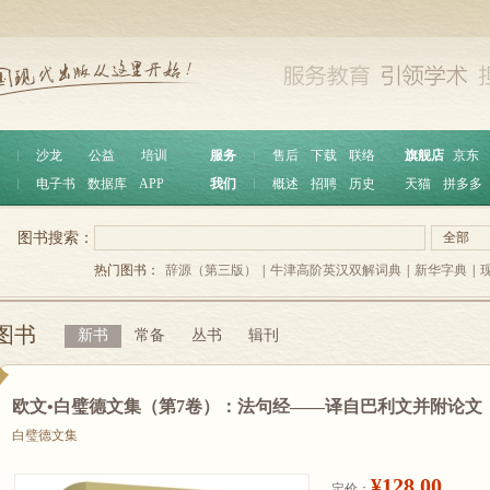
︱
沙龙
公益
培训
服务
︱
售后
下载
联络
旗舰店
京东
︱
电子书
数据库
APP
我们
︱
概述
招聘
历史
天猫
拼多多
图书搜索：
全部
热门图书：
辞源（第三版）
|
牛津高阶英汉双解词典
|
新华字典
|
图书
新书
常备
丛书
辑刊
欧文•白璧德文集（第7卷）：法句经——译自巴利文并附论文
白璧德文集
¥128.00
定价：