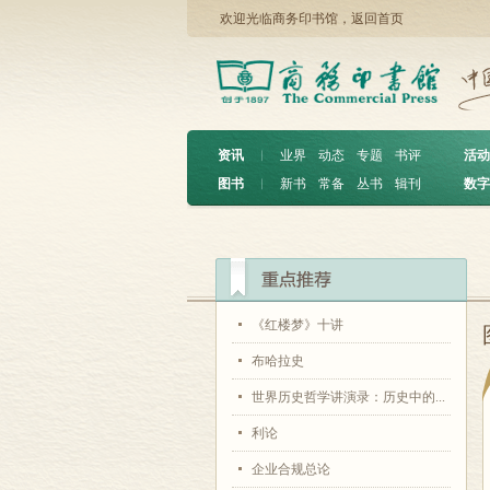
欢迎光临商务印书馆，
返回首页
资讯
︱
业界
动态
专题
书评
活动
图书
︱
新书
常备
丛书
辑刊
数字
《红楼梦》十讲
布哈拉史
世界历史哲学讲演录：历史中的...
利论
企业合规总论