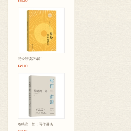
¥39.00
易经导读及译注
¥49.00
谷崎润一郎：写作讲谈