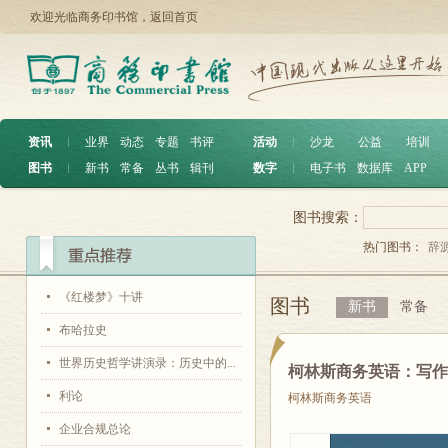
欢迎光临商务印书馆，
返回首页
资讯
︱
业界
动态
专题
书评
活动
︱
沙龙
公益
培训
图书
︱
新书
常备
丛书
辑刊
数字
︱
电子书
数据库
APP
图书搜索：
热门图书：
辞
《红楼梦》十讲
图书
新书
常备
布哈拉史
世界历史哲学讲演录：历史中的...
柯林斯商务英语：写
利论
柯林斯商务英语
企业合规总论