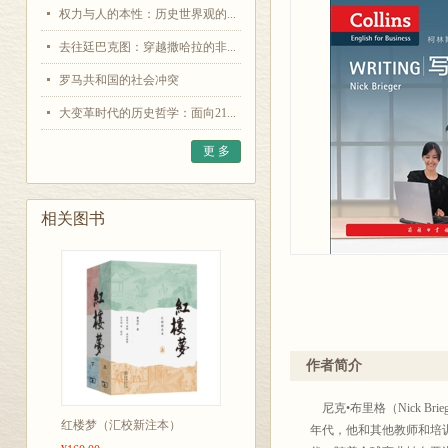
权力与人的本性：历史世界观的...
去往廷巴克图：穿越撒哈拉的非...
罗马共和国的社会冲突
大变革时代的历史哲学：面向21...
更 多
相关图书
作者简介
尼克•布里格（Nick B
红楼梦（汇校新注本）
年代，他和其他教师和培