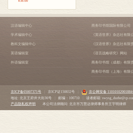
¥58.00
汉语编辑中心
商务印书馆国际有限公司
学术编辑中心
《英语世界》杂志社有限
教科文编辑中心
《汉语世界》杂志社有限
英语编辑室
《语言战略研究》网站
外语编辑室
商务印书馆（成都）有限
商务印书馆（上海）有限
京ICP备05007371号
|
京ICP证150832号
|
京公网安备 1101010200188
地址: 北京王府井大街36号
|
邮编：100710
|
读者邮箱: swysg_duzhe@cp.co
产品隐私权声明
本公司法律顾问: 北京市万慧达律师事务所王宇明律师