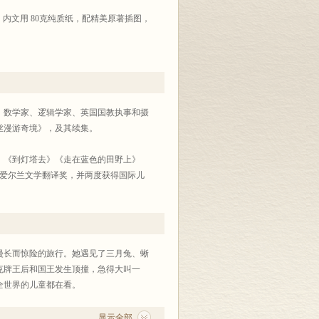
内文用 80克纯质纸，配精美原著插图，
奇境》《绿野仙踪》《彼得•潘》《黑骏
家、数学家、逻辑学家、英国国教执事和摄
《五个孩子和沙地精》，所选读本均为名
丝漫游奇境》，及其续集。
》《到灯塔去》《走在蓝色的田野上》
首届爱尔兰文学翻译奖，并两度获得国际儿
漫长而惊险的旅行。她遇见了三月兔、蜥
克牌王后和国王发生顶撞，急得大叫一
全世界的儿童都在看。
显示全部