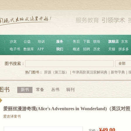
︱
沙龙
公益
培训
服务
︱
售后
下载
联络
旗舰店
京东
︱
电子书
数据库
APP
我们
︱
概述
招聘
历史
天猫
拼多多
图书搜索：
全部
热门图书：
辞源（第三版）
|
牛津高阶英汉双解词典
|
新华字典
|
图书
新书
常备
丛书
辑刊
爱丽丝漫游奇境(Alice's Adventures in Wonderland)（英汉对
爱农译童书
¥49.00
定价：