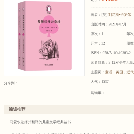
著者：
[英]
刘易斯•卡罗尔
出版时间：2021年07月
版次：1
印次
开本：32
册数
ISBN：978-7-100-19383-2
读者对象：3-12岁少年儿
主题词：
童话
，
英国
，
近代
人气：1537
分享到：
购物车：
编辑推荐
马爱农选择并翻译的儿童文学经典丛书