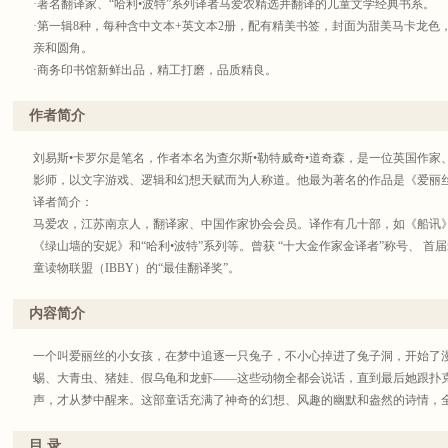
·著名翻译家、“哈利•波特”系列译者马爱农精选并翻译的儿童文学经典书系。
·第一辑8种，每种含中文本+英文本2册，配有精美书签，封面为甜美马卡龙色，
亲和圆角。
·商务印书馆新鲜出品，精工打磨，品质精良。
作者简介
丛书简介：
这是一套全部由马爱农选译儿童文学名著，第一辑初步选了8本：《爱丽丝漫游
刘易斯•卡罗尔是笔名，作者本名为查尔斯•勒特威奇•道奇森，是一位英国作
马》《大草原上的小木屋》《纳尼亚传奇：狮子、女巫和魔衣柜》《本和我》
影师，以文字游戏、逻辑和幻想天赋而为人称道。他最为著名的作品是《爱丽
篇，故事有趣，配有原版插图插图，语言活泼可爱。
译者简介：
马爱农，江苏南京人，翻译家、中国作家协会会员。译作有几十部，如《船讯
《绿山墙的安妮》和“哈利•波特”系列等。曾获 “十大金作家金译者”称号、 
童读物联盟（IBBY）的“最佳翻译奖”。
内容简介
一个叫爱丽丝的小女孩，在梦中追逐一只兔子，不小心掉进了兔子洞，开始了
蜴、大青虫、猪娃、假乌龟和龙虾——这些动物全都会说话，直到最后她跟扑
声，才从梦中醒来。这部童话充满了神奇的幻想、风趣的幽默和盎然的诗情，
目 录