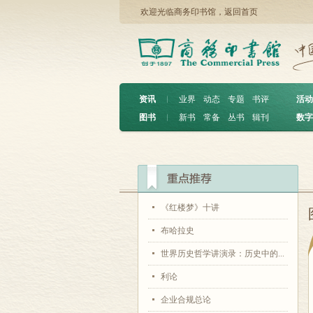
欢迎光临商务印书馆，
返回首页
资讯
︱
业界
动态
专题
书评
活动
图书
︱
新书
常备
丛书
辑刊
数字
《红楼梦》十讲
布哈拉史
世界历史哲学讲演录：历史中的...
利论
企业合规总论