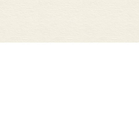
商务印书馆国际有限公司
商务印书馆（杭州）有限公
《英语世界》杂志社有限公司
商务印书馆（深圳）有限公
《汉语世界》杂志社有限责任公司
商务印书馆（太原）有限公
《语言战略研究》网站
商印文津文化（北京）有限
商务印书馆（成都）有限责任公司
北京涵芬楼文化传播有限公
商务印书馆（上海）有限公司
商务印书馆（福州）有限公
京公网安备 11010102001884号
版权所有 2004 商务印书馆
|
E-mail: bainianziyuan@cp.com.cn
市万慧达律师事务所王宇明律师