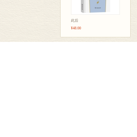
此后
¥48.00
汉语编辑中心
学术编辑中心
教科文编辑中心
英语编辑室
外语编辑室
京ICP备05007371号
|
京ICP证150832号
|
地址: 北京王府井大街36号
|
邮编：100710
产品隐私权声明
本公司法律顾问: 北京