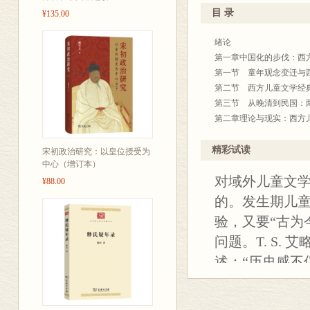
现实关怀与理
目 录
¥135.00
方法。
绪论
第一章中国化的步伐：西
第一节 童年观念变迁与
第二节 西方儿童文学经
第三节 从晚清到民国：
第二章理论与现实：西方
第一节 文学的他国化与
第二节 中西文化碰撞与
精彩试读
宋初政治研究：以皇位授受为
中心（增订本）
第三节 启蒙视野与现代儿
对域外儿童文
第四节 西方儿童文学中
¥88.00
第三章 强化与遮蔽：西
的。发生期儿童
第一节 转译、重述、节
验，又要“古为
第二节 政治意图的实现
问题。T. S.
第三节 教育意旨的彰显
第四节 经典的选择与选
述：“历史感不
第四章 生成与建设：西
种历史感迫使
第一节 白话译介、本位
且他还会感到
第二节 从传教士到文学