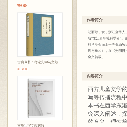
¥98.00
作者简介
胡丽娜，女，浙江金华人
省“之江青年社科学者”
科学基金面上一等资助项
观与重构》，在《光明日
全文转载。
古典今释：考论史学与文献
¥168.00
内容简介
西方儿童文学
写等传播流程
本书在西学东
究深入阐述，
的意义，理性
方块壮字文献选读