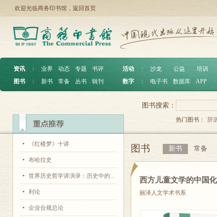
欢迎光临商务印书馆，
返回首页
资讯
︱
业界
动态
专题
书评
活动
︱
沙龙
公益
培训
图书
︱
新书
常备
丛书
辑刊
数字
︱
电子书
数据库
APP
图书搜索：
热门图书：
辞
《红楼梦》十讲
图书
新书
常备
布哈拉史
世界历史哲学讲演录：历史中的...
西方儿童文学的中国
利论
丽泽人文学术书系
企业合规总论