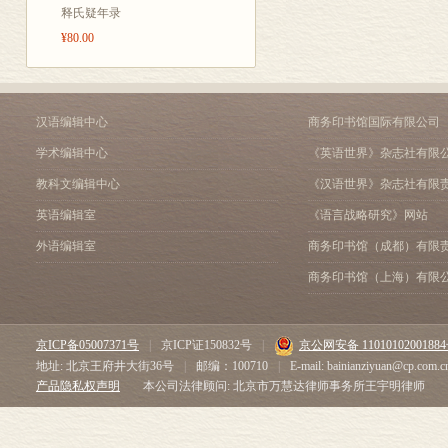
第三节 被引导和预设的
释氏疑年录
己国家的文学
第五章 反顾与省思：西
¥80.00
感又是暂存感
第二节 西方儿童文学经
位作家成为传
第三节 中国化与西方化
余 论
中，在同时代诗
参考文献
汉语编辑中心
商务印书馆国际有限公司
统”首先“涉及
后记
学术编辑中心
《英语世界》杂志社有限
秩序”，这种历
教科文编辑中心
《汉语世界》杂志社有限
中国文学发展
英语编辑室
《语言战略研究》网站
有着天然的规
中的一种变更
外语编辑室
商务印书馆（成都）有限
编。文学传统
商务印书馆（上海）有限
移默化地影响
既是对中国文
京ICP备05007371号
|
京ICP证150832号
|
京公网安备 1101010200188
儿童文学在西
地址: 北京王府井大街36号
|
邮编：100710
|
E-mail: bainianziyuan@cp.com.c
产品隐私权声明
本公司法律顾问: 北京市万慧达律师事务所王宇明律师
提出20 世纪
因素”。这些世