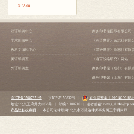
¥135.00
汉语编辑中心
商务印书馆国际有限公司
学术编辑中心
《英语世界》杂志社有限
教科文编辑中心
《汉语世界》杂志社有限
英语编辑室
《语言战略研究》网站
外语编辑室
商务印书馆（成都）有限
商务印书馆（上海）有限
京ICP备05007371号
|
京ICP证150832号
|
京公网安备 1101010200188
地址: 北京王府井大街36号
|
邮编：100710
|
读者邮箱: swysg_duzhe@cp.co
产品隐私权声明
本公司法律顾问: 北京市万慧达律师事务所王宇明律师