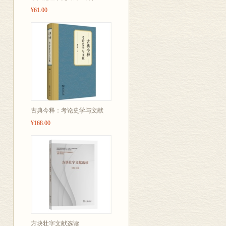
的表述及相关
¥61.00
论的范围，彰显
古典今释：考论史学与文献
¥168.00
方块壮字文献选读