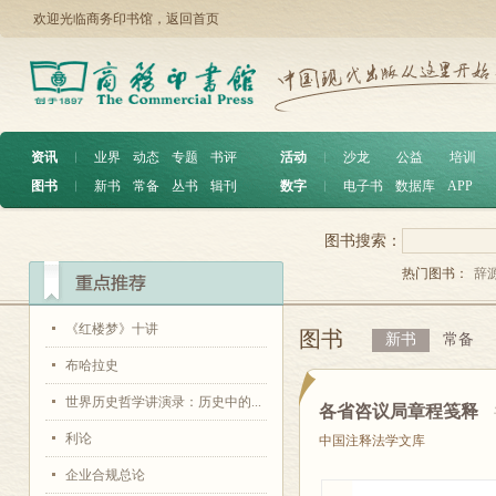
欢迎光临商务印书馆，
返回首页
资讯
︱
业界
动态
专题
书评
活动
︱
沙龙
公益
培训
图书
︱
新书
常备
丛书
辑刊
数字
︱
电子书
数据库
APP
图书搜索：
热门图书：
辞
《红楼梦》十讲
图书
新书
常备
布哈拉史
世界历史哲学讲演录：历史中的...
各省咨议局章程笺释
利论
中国注释法学文库
企业合规总论