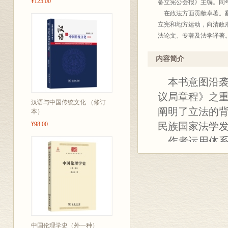
¥125.00
备立宪公会报》主编。同
在政法方面贡献卓著。翻
立宪和地方运动，向清政
法论文、专著及法学译著
内容简介
本书意图沿袭
议局章程》之
汉语与中国传统文化 （修订
阐明了立法的
本）
¥98.00
民族国家法学
作者运用体系
出精准的解释
条文内容的仔细
留学的经历，
对比，扩展读
更为难得的是
中国伦理学史（外一种）