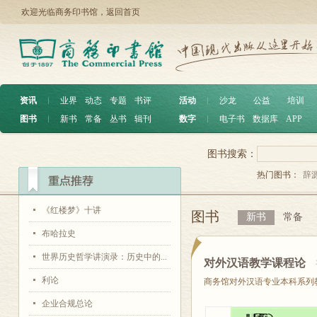
欢迎光临商务印书馆，
返回首页
资讯
︱
业界
动态
专题
书评
活动
︱
沙龙
公益
培训
图书
︱
新书
常备
丛书
辑刊
数字
︱
电子书
数据库
APP
图书搜索：
热门图书：
辞
《红楼梦》十讲
图书
新书
常备
布哈拉史
世界历史哲学讲演录：历史中的...
对外汉语教学课程论
利论
商务馆对外汉语专业本科系列
企业合规总论