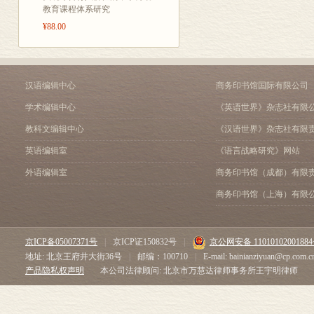
教育课程体系研究
¥88.00
汉语编辑中心
商务印书馆国际有限公司
学术编辑中心
《英语世界》杂志社有限
教科文编辑中心
《汉语世界》杂志社有限
英语编辑室
《语言战略研究》网站
外语编辑室
商务印书馆（成都）有限
商务印书馆（上海）有限
京ICP备05007371号
|
京ICP证150832号
|
京公网安备 1101010200188
地址: 北京王府井大街36号
|
邮编：100710
|
E-mail: bainianziyuan@cp.com.c
产品隐私权声明
本公司法律顾问: 北京市万慧达律师事务所王宇明律师