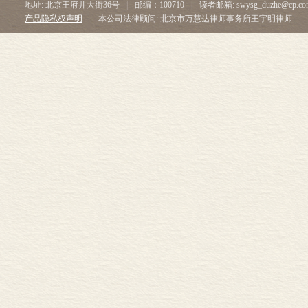
地址: 北京王府井大街36号
|
邮编：100710
|
读者邮箱: swysg_duzhe@cp.co
产品隐私权声明
本公司法律顾问: 北京市万慧达律师事务所王宇明律师