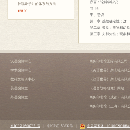
序言：论科学认识
学等各哲学领
神现象学》的体系与方法
导 论
¥68.00
甲、意识
第一章 感性确定性；这
第二章 知觉；事物和幻觉
第三章 力和知性；现象
乙、自我意识
第四章 意识自身确定性
丙（甲）、理性
第五章 理性的确定性与
汉语编辑中心
商务印书馆国际有限公司
丙（乙）、精神
学术编辑中心
《英语世界》杂志社有限
第六章 精神
丙（丙）、宗教
教科文编辑中心
《汉语世界》杂志社有限
第七章 宗教
英语编辑室
《语言战略研究》网站
丙（丁）、绝对知识
外语编辑室
商务印书馆（成都）有限
第八章 绝对知识
上册译后记
商务印书馆（上海）有限
上册再版后记
下册译后记
京ICP备05007371号
|
京ICP证150832号
|
京公网安备 1101010200188