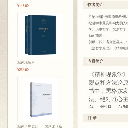
作者简介
¥148.00
乔治•威廉•弗里德里希•黑格尔（
纪哲学中最具影响力的人
学、历史哲学、艺术哲学
动的顶峰。
贺麟，四川省金堂县人，
《法哲学原理》《精神现
王玖兴，江苏赣榆海头镇
任“中华全国外国哲学史
内容简介
精神现象学
分副主编等多项学术职务
¥234.00
《精神现象学
观点和方法论原
书中，黑格尔发
法、绝对唯心
分：意识、自
的出现，是继
目 录
学、认识论、
精神世界掠影——黑格尔《精