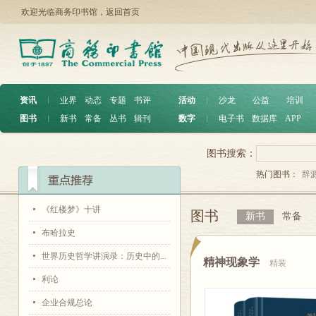
欢迎光临商务印书馆，
返回首页
资讯
︱
业界
动态
专题
书评
活动
︱
沙龙
公益
培训
图书
︱
新书
常备
丛书
辑刊
数字
︱
电子书
数据库
APP
图书搜索：
热门图书：
辞
《红楼梦》十讲
图书
新书
常备
布哈拉史
世界历史哲学讲演录：历史中的...
精神现象学
精装
利论
企业合规总论