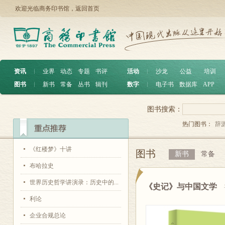
欢迎光临商务印书馆，
返回首页
资讯
︱
业界
动态
专题
书评
活动
︱
沙龙
公益
培训
图书
︱
新书
常备
丛书
辑刊
数字
︱
电子书
数据库
APP
图书搜索：
热门图书：
辞
《红楼梦》十讲
图书
新书
常备
布哈拉史
世界历史哲学讲演录：历史中的...
《史记》与中国文学
利论
企业合规总论