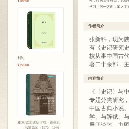
晰，结构安排得当，表达
¥109.00
学习；另一方面，加之本
作者简介
张新科，现为
有《史记研究
校从事中国古
利论
著二十余部，
¥155.00
内容简介
《〈史记〉与
专题分类研究
中国古典小说
学、与辞赋、
雅克•德里达研讨班：论生死
展开论述，力
——巴黎高师（1975—1976）