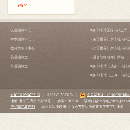
家、列传三体
¥69.00
发展的角度展
部，就要在这
汉语编辑中心
商务印书馆国际有限公司
中的《周本纪
等世家，列传
学术编辑中心
《英语世界》杂志社有限
《管晏列传》
教科文编辑中心
《汉语世界》杂志社有限
须结合《秦本
英语编辑室
《语言战略研究》网站
物，那么《周
外语编辑室
商务印书馆（成都）有限
燕、韩、赵、
商务印书馆（上海）有限
等列传，就是
二，三体中的
京ICP备05007371号
|
京ICP证150832号
|
京公网安备 1101010200188
研究。如《高
地址: 北京王府井大街36号
|
邮编：100710
|
读者邮箱: swysg_duzhe@cp.co
《李将军列传
产品隐私权声明
本公司法律顾问: 北京市万慧达律师事务所王宇明律师
《高祖本纪》
的。其三，即使