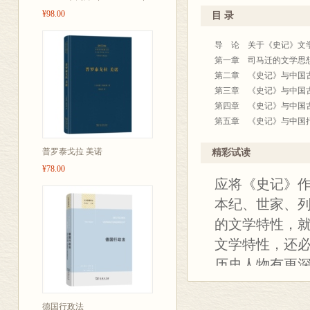
影响，展现了
¥98.00
目 录
导 论 关于《史记》文学特
第一章 司马迁的文学思想及
第二章 《史记》与中国古典
第三章 《史记》与中国古典
第四章 《史记》与中国古典
第五章 《史记》与中国抒情
第六章 《史记》与中国古典悲
普罗泰戈拉 美诺
第七章 《史记》与中国浪漫
精彩试读
第八章 《史记》与辞赋 //
¥78.00
应将《史记》
第九章 《史记》与中国民间
第十章 《史记》：中国文学
本纪、世家、
第十一章 《史记》文学经典
的文学特性，
结束语 // 323
文学特性，还
附录一：《史记》与中华民族
附录二：《史记》在海外的传
历史人物有更
附录三：“史记学”和中华
羽、刘邦三人
—一种独特新学科的探讨 //
理解司马迁在
后 记 // 405
德国行政法