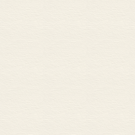
材料分散在数
体的材料，有
料上进行加工
与新作的不同
是融为一体的
《史记》一书
握作者的禀性
部史书，必有
陵之祸，使司
毅力去实现自己
迁受宫刑是他
残暴，从而用
开始了一个天
争。” 正因此
贾谊、李广等
人壮游天下等