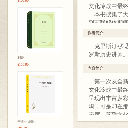
¥109.00
文化冷战中最
本书搜集了大
到苏联解体期
作者简介
克里斯汀•罗
罗斯历史讲师
利论
¥155.00
内容简介
第一次从全新
文化冷战中最
呈现出丰富多彩
坞，可是却在
态度：苏联文
中国伊朗编
本书作者描写了