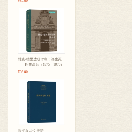
¥85.00
和电影工业的
勃雄心最终未
现代媒体业，
基础设施。苏
听、收看的并
是典型的、正
度所决定的。
雅克•德里达研讨班：论生死
这正是苏联文
——巴黎高师（1975—1976）
个人与生俱来
¥98.00
的、始料未及
作者强调了苏
国外媒体种种
响，向人们展
由此，作者还
体文化（比如好
年代，苏联传
普罗泰戈拉 美诺