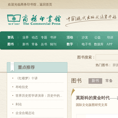
欢迎光临商务印书馆，
返回首页
资讯
︱
业界
动态
专题
书评
活动
︱
沙龙
公益
培训
图书
︱
新书
常备
丛书
辑刊
数字
︱
电子书
数据库
APP
图书搜索：
热门图书：
辞
《红楼梦》十讲
图书
新书
常备
布哈拉史
世界历史哲学讲演录：历史中的...
莫斯科的黄金时代
——
利论
国际文化版图研究文库
企业合规总论