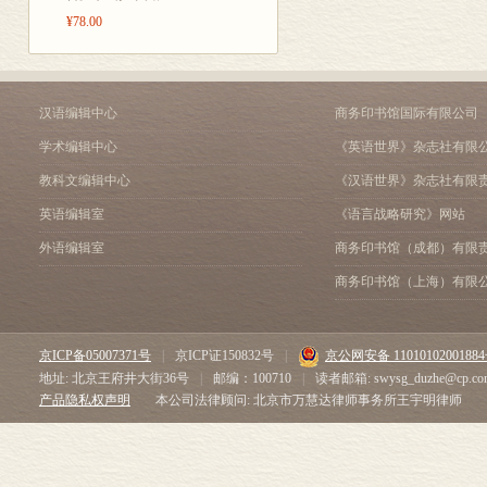
¥78.00
统文化予以瓦
汉语编辑中心
商务印书馆国际有限公司
学术编辑中心
《英语世界》杂志社有限
教科文编辑中心
《汉语世界》杂志社有限
英语编辑室
《语言战略研究》网站
外语编辑室
商务印书馆（成都）有限
商务印书馆（上海）有限
京ICP备05007371号
|
京ICP证150832号
|
京公网安备 1101010200188
地址: 北京王府井大街36号
|
邮编：100710
|
读者邮箱: swysg_duzhe@cp.co
产品隐私权声明
本公司法律顾问: 北京市万慧达律师事务所王宇明律师