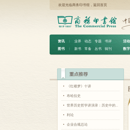
欢迎光临商务印书馆，
返回首页
资讯
︱
业界
动态
专题
书评
活动
图书
︱
新书
常备
丛书
辑刊
数字
《红楼梦》十讲
布哈拉史
世界历史哲学讲演录：历史中的...
利论
企业合规总论