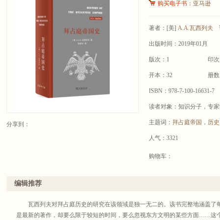
购买电子书：
亚马逊
著者：
[美]
A.A.瓦西列夫
出版时间：2019年01月
版次：1
印次
开本：32
册数
ISBN：978-7-100-16631-7
读者对象：知识分子，专家
主题词：
拜占庭帝国
，
历史
分享到：
人气：3321
购物车：
编辑推荐
瓦西列夫对拜占庭历史的研究在该领域是独一无二的。该书完整地涵盖了每
是最新的著作，却要么限于较短的时间，要么忽视东方文明的某些方面……这