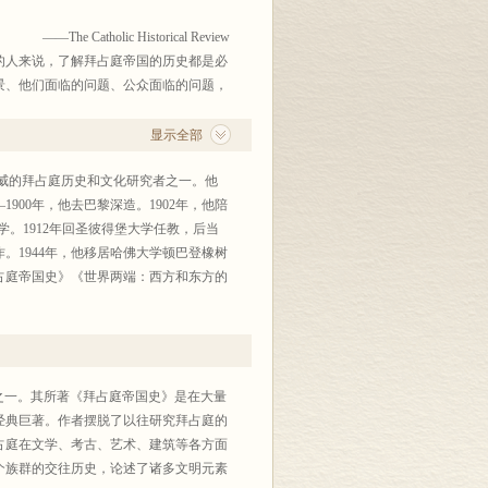
——The Catholic Historical Review
人来说，了解拜占庭帝国的历史都是必
背景、他们面临的问题、公众面临的问题，
么好，这真是令人惊讶。……如果你喜欢
阅读这两卷。
显示全部
——著名书评人
Michael Valdivielso
究中世纪的东欧、巴尔干地区史、地中
最权威的拜占庭历史和文化研究者之一。他
流、贸易往来和战争冲突方面的历史脉络
900年，他去巴黎深造。1902年，他陪
政治、法律制度史作深入的研究；同时对
学。1912年回圣彼得堡大学任教，后当
也有很好的借鉴作用。
。1944年，他移居哈佛大学顿巴登橡树
占庭帝国史》《世界两端：西方和东方的
——徐家玲
世纪中期以来最权威的拜占庭历史和文化
•吉本和弗奥多尔•乌斯宾斯基、奥斯特洛
会副理事长，第二十届巴黎国际拜占庭
《中世纪晚期欧洲经济社会史》《中世纪
士丁尼时代研究》《世界三大宗教史纲》
之一。其所著《拜占庭帝国史》是在大量
经典巨著。作者摆脱了以往研究拜占庭的
占庭在文学、考古、艺术、建筑等各方面
个族群的交往历史，论述了诸多文明元素