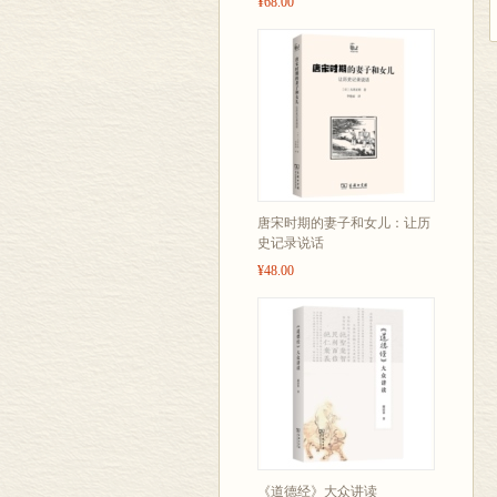
¥68.00
唐宋时期的妻子和女儿：让历
史记录说话
¥48.00
《道德经》大众讲读