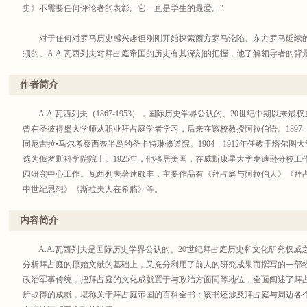
史》不需要任何评论者的表彰。它一直是学生的最爱。“
对于任何对罗马历史感兴趣但刚刚开始探索西方罗马沦陷、东方罗马延续的
须的。A.A.瓦西列夫对拜占庭帝国的历史有其深刻的把握，他了解领导者的
以及以往历史学家试图解释历史的许多理论……他在让人容易理解方面做得那
历史，喜欢罗马历史，并希望了解有关拜占庭帝国的更多信息，我建议你好好
作者简介
本书有助于我国从事世界史，特别是欧洲、西亚历史的学者们深入了解和研
A.A.瓦西列夫（1867-1953），国际历史学界公认的、20世纪中期以来
海政治史及小亚、阿拉伯伊斯兰教发展的早期历史，以及东西方在宗教文化交
曾在圣彼得堡大学师从职业拜占庭学者学习，后来在该校教授阿拉伯语。1897—1
和个别细节问题，也有助于法学家和政治史学者们对晚期罗马帝国和拜占庭的
同尼古拉•马尔考察西奈半岛的圣卡特琳修道院。1904—1912年任教于塔尔图大
那些有志于研究东正教及阿拉伯文化区各民族的交往和军事、外交斗争的人们
选为俄罗斯科学院院士。1925年，他移居美国，在威斯康星大学麦迪逊分校工作
园研究中心工作。瓦西列夫著述颇丰，主要作品有《拜占庭与阿拉伯人》《拜
中世纪思想》《斯拉夫人在希腊》等。
本书作者亚历山大•亚历山德罗维奇•瓦西列夫是国际历史学界公认的、20
研究者之一。他所著的《拜占庭帝国史》（1928年初版）至今仍然是与爱德华
译者简介：
戈尔斯基的作品齐名的，对拜占庭帝国史最具综合性的、详尽的论述。
徐家玲，东北师范大学历史学教授，拜占庭研究专家，中国世界中世纪史学
内容简介
大会中国代表，世界拜占庭研究会中国理事。译著和出版著作多部。主要译有
文明》《伟大的海: 地中海人类史》，著有《拜占庭文明》《早期拜占庭和查
A.A.瓦西列夫是国际历史学界公认的、20世纪拜占庭历史和文化研究权威
(主编)等。
分析拜占庭的原始文献的基础上，又充分利用了前人的研究成果而撰写的一部
政治军事传统，把拜占庭的文化成就置于与政治方面同等地位，全面阐述了拜
所取得的成就，堪称关于拜占庭帝国的百科全书；该书还涉及拜占庭与周边各