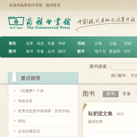
欢迎光临商务印书馆，
返回首页
资讯
︱
业界
动态
专题
书评
活动
︱
沙龙
公益
培训
图书
︱
新书
常备
丛书
辑刊
数字
︱
电子书
数据库
APP
图书搜索：
热门图书：
辞
《红楼梦》十讲
图书
新书
常备
布哈拉史
世界历史哲学讲演录：历史中的...
耻躬堂文集
精装
利论
泉州文库
企业合规总论