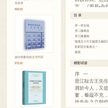
志学会副会长
学变革
言。《周易•杂
的研究。本书
¥68.00
甚盛,命岳自牗
籍整理出版专
目 录
而以互卦之法推
审、定稿工作，
序一李光地
句，如读《简兮
河全书》《洪承
序二陳肇昌
淫，甚于丘麻；
等。
序三陳遷鶴
的社会、政治
徵遺文小引王錫度王錫卣
耻躬堂文集卷之一
奏疏
丛书简介：
驶向档案馆的文学列车
議經國遠圖疏
論吏治不清皆由舉劾不當
精彩试读
¥59.00
2005年3月
酌議吏部尚書王永吉銓政
列为国民经济
序 一
駁參部覆王尚書銓政第十
式成立“泉州地
請勅設法捕蝗疏
晉江耻古王先
耻躬堂文集卷之二
于全国各大图
屑於今人，又
奏疏
书目》二百六
寠，藜藴不充
漕弊疏
一百八十余种
乞速遣閩省學臣疏
故先生之立朝
請立法清查錢糧疏
二百五十余种