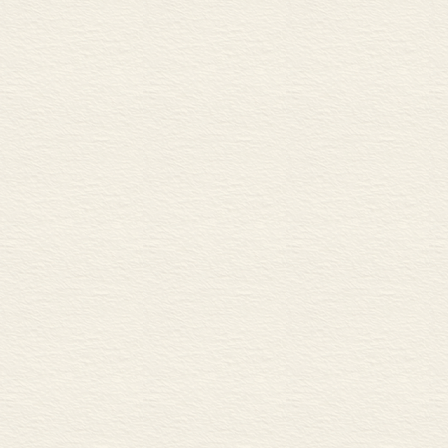
耻躬堂文集卷之十三
程鄉令王君先
耻躬堂文集卷之十四
先生之志行德
耻躬堂文集卷之十五
耻躬堂文集卷之十六
知之深，景仰
耻躬堂文集卷之十七
留意先哲，表
耻躬堂文集卷之十八
時康熙甲子陽
耻躬堂文集卷之十九
耻躬堂文集卷之二十
校點後記