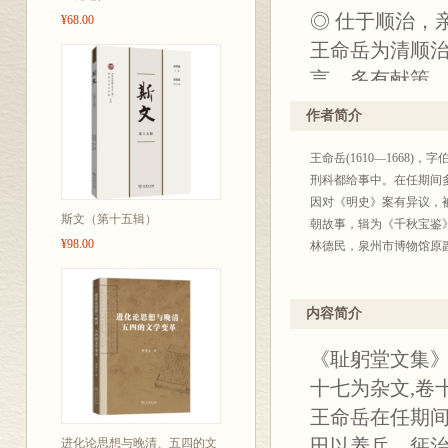
◎ 仕于顺治，
¥68.00
王命岳为清顺
言，多有献策
熙初因其对《
作者简介
亲历清朝入关
王命岳(1610—166
解，多见于其
刑科都给事中。在任期间
等均有重要价
因对《明史》案有异议，
斯文（第十五辑）
◎奏疏详实，
朝故事，辑为《千秋宝鉴
¥98.00
林德民，泉州市博物馆原
王命岳所撰《
疏，为作者在
措，民间之扰
内容简介
补。尤其对于
《耻躬堂文集
光地之密疏闽
十七为杂文,卷
◎ 专家点校，
王命岳在任期
本书点校者为
田以养兵、惩
进化论思想与晚清、五四的文