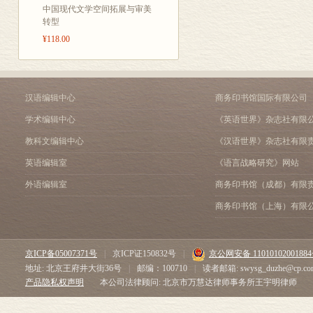
俗之大，至于
請定京官久任之法疏
中国现代文学空间拓展与审美
概括泉人著作
軍伍之虚寔，
转型
再陳漕糧實行祛弊疏
名《泉州文库
恭繹恩詔疏
¥118.00
對，多所施行
愆陽脩省疏
《泉州文库》
丙午鄉薦，謁
條陳閩旱補救要策疏
文学性、地域
民生疾苦，有
乞停遣部堂清丈蘆洲疏
的代表作优先
汉语编辑中心
商务印书馆国际有限公司
耻躬堂文集卷之三
任以天下之重
奏疏
上泉州府属同
学术编辑中心
《英语世界》杂志社有限
惓惓以强藩悍
楚地協餉疏
品，则取其内
教科文编辑中心
《汉语世界》杂志社有限
距先生之殁且
貢途冒濫疏
刷，内容涉及
……
經事之智，其
英语编辑室
《语言战略研究》网站
字、文化教育
耻躬堂文集卷之四
先生有古今淵
外语编辑室
商务印书馆（成都）有限
耻躬堂文集卷之五
籍，堪称温陵
散軼，先生之
商务印书馆（上海）有限
耻躬堂文集卷之六
另外，享誉海
耻躬堂文集卷之七
寮執之間者，
耻躬堂文集卷之八
先生之子三人
耻躬堂文集卷之九
京ICP备05007371号
|
京ICP证150832号
|
京公网安备 1101010200188
弟，古人所難
耻躬堂文集卷之十
地址: 北京王府井大街36号
|
邮编：100710
|
读者邮箱: swysg_duzhe@cp.co
产品隐私权声明
本公司法律顾问: 北京市万慧达律师事务所王宇明律师
耻躬堂文集卷之十一
予言：“先君雖
耻躬堂文集卷之十二
存十一於千百，