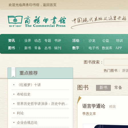
欢迎光临商务印书馆，
返回首页
资讯
︱
业界
动态
专题
书评
活动
︱
沙龙
公益
培训
图书
︱
新书
常备
丛书
辑刊
数字
︱
电子书
数据库
APP
图书搜索：
热门图书：
辞
《红楼梦》十讲
图书
新书
常备
布哈拉史
世界历史哲学讲演录：历史中的...
语言学通论
精装
利论
季愚文库
企业合规总论