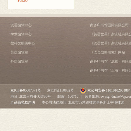
或曼陀罗（man
¥69.00
束缚，获得恒
式的仪轨和程序
从学术角度来
（4）奥义书（U
伽哲学重大问
汉语编辑中心
商务印书馆国际有限公司
古鲁）之间以
读三个层面切入
及人生目标等
学术编辑中心
《英语世界》杂志社有限
以“经典”回应
这些祭祀仪式
教科文编辑中心
《汉语世界》杂志社有限
组织译介，涵
立的。
英语编辑室
《语言战略研究》网站
哲学阐释和人
“Upanish
外语编辑室
商务印书馆（成都）有限
种可能的维度
Upanishad
商务印书馆（上海）有限
本丛书设计独
下）shad（si
进口纸张，翻读
坐在已掌握宇
京ICP备05007371号
|
京ICP证150832号
|
京公网安备 1101010200188
的<分辨宝鬘>
印度学者来说，“
地址: 北京王府井大街36号
|
邮编：100710
|
读者邮箱: swysg_duzhe@cp.co
将于2022年到
助学生获得至
产品隐私权声明
本公司法律顾问: 北京市万慧达律师事务所王宇明律师