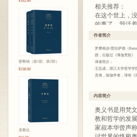
¥102.00
相关推荐：
在这个世上，
的事了。我活
——德国哲学家
作者简介
奥义书不仅仅
罗摩南达•普拉萨德（Ram
——印度作家、
授，出版过《薄伽梵歌》
如果《奥义书
密释纳（第1部、第2部）
译者简介：
奶工，《薄伽
王志成，浙江大学哲学学院
¥338.00
灵海，瑜伽学者，译有《
畅饮这甜蜜的
——印度政治家
内容简介
1、涵盖版本兼
奥义书是用梵
二之选。
教和哲学的发
2、对难以理解
家叔本华曾声称
3、引用了以《
圣教论
讨世界的终极