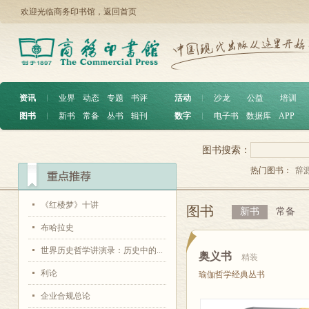
欢迎光临商务印书馆，
返回首页
资讯
︱
业界
动态
专题
书评
活动
︱
沙龙
公益
培训
图书
︱
新书
常备
丛书
辑刊
数字
︱
电子书
数据库
APP
图书搜索：
热门图书：
辞
《红楼梦》十讲
图书
新书
常备
布哈拉史
世界历史哲学讲演录：历史中的...
奥义书
精装
利论
瑜伽哲学经典丛书
企业合规总论