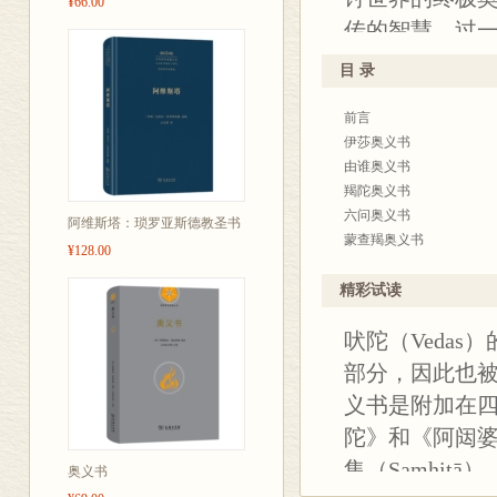
¥66.00
书进行解释或
传的智慧，过
貌。
本书选取了其
4、本书还配有
目 录
原文本的翻译
级唵声冥想技
前言
注释。并就冥
伽习练者阅读
伊莎奥义书
益。
5、重要的内容
由谁奥义书
羯陀奥义书
六问奥义书
阿维斯塔：琐罗亚斯德教圣书
蒙查羯奥义书
¥128.00
唵声奥义书
泰帝利耶奥义书
精彩试读
爱多列雅奥义书
丛书简介：
吠陀（Veda
白净识者奥义书
提起瑜伽，大家
“大梵曼陀罗”释义
部分，因此也被
译后记
部分人所理解
义书是附加在
作为“运动之术
陀》和《阿闼婆
学与瑜伽运动
集（Samhi
奥义书
指导，方能由