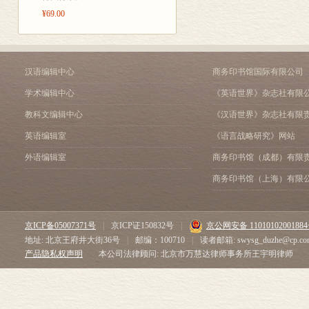
而不从经营收
¥69.00
利，而相应强
由此可见，作
为社会改良和
汉语编辑中心
商务印书馆国际有限公司
珍贵、厚重的
学术编辑中心
《英语世界》杂志社有限
教科文编辑中心
《汉语世界》杂志社有限
英语编辑室
《语言战略研究》网站
外语编辑室
商务印书馆（成都）有限
商务印书馆（上海）有限
京ICP备05007371号
|
京ICP证150832号
|
京公网安备 1101010200188
地址: 北京王府井大街36号
|
邮编：100710
|
读者邮箱: swysg_duzhe@cp.co
产品隐私权声明
本公司法律顾问: 北京市万慧达律师事务所王宇明律师