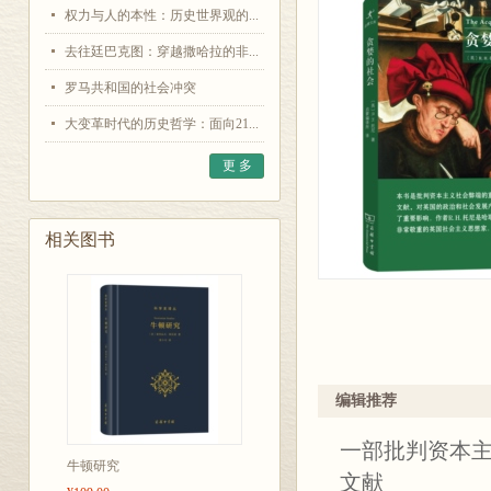
权力与人的本性：历史世界观的...
去往廷巴克图：穿越撒哈拉的非...
罗马共和国的社会冲突
大变革时代的历史哲学：面向21...
更 多
相关图书
编辑推荐
一部批判资本
牛顿研究
文献