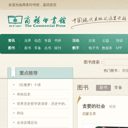
欢迎光临商务印书馆，
返回首页
资讯
︱
业界
动态
专题
书评
活动
︱
沙龙
公益
培训
图书
︱
新书
常备
丛书
辑刊
数字
︱
电子书
数据库
APP
图书搜索：
热门图书：
辞
《红楼梦》十讲
图书
新书
常备
布哈拉史
世界历史哲学讲演录：历史中的...
贪婪的社会
精装
利论
启蒙文库
企业合规总论