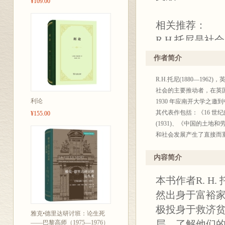
¥109.00
相关推荐：
R.H.托尼是
社会主义者的
作者简介
——哈耶克
R.H.托尼(1880—1
本书论述清晰
社会的主要推动者，在英国
——劳伦斯•戈
利论
1930 年应南开大学之邀
其代表作包括：《16 世纪的
¥155.00
(1931)、《中国的土
作者虽然出身
和社会发展产生了直接而
而是积极投身
劳工阶层，了
内容简介
致力于倡导以
本书作者R. 
福利而不懈努
然出身于富裕
遗产。
极投身于救济
雅克•德里达研讨班：论生死
层，了解他们
——巴黎高师（1975—1976）