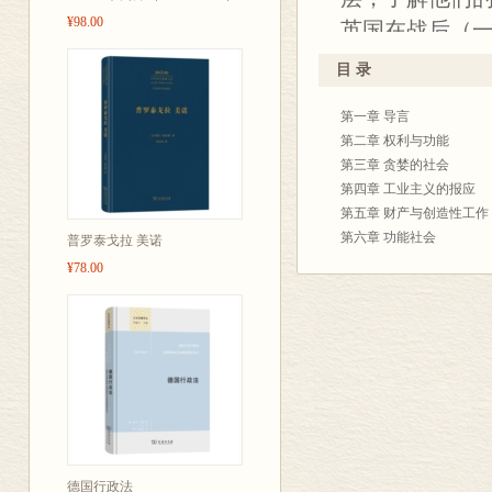
¥98.00
英国在战后（
的资本主义文
目 录
牺牲的人们。
第一章 导言
了他的社会思
第二章 权利与功能
是学术成果，
第三章 贪婪的社会
在作者看来，
第四章 工业主义的报应
第五章 财产与创造性工作
料没有社会公
第六章 功能社会
普罗泰戈拉 美诺
功能，从而变成
第七章 工业职业化
¥78.00
律上的所有权
第八章 “恶性循环”
第九章 影响效率的条件
产，甚至无需
第十章 脑力劳动者的地位
富。作者尤其
第十一章 不可少的一件事
是由此而发的
索引
的结合，试图
煤矿（以及其
化道路。在这
德国行政法