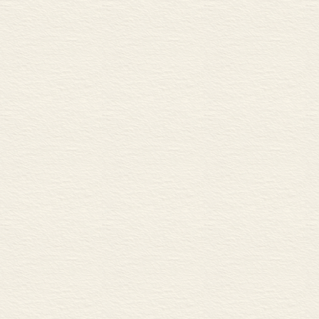
育》（Essay upon 
样赞同洛克的心
书，是“洛克先
教育学变得风行一
学论文。
洛克极大地影响
麦考莱回应了
绝“那种女性教
男女两性提供相
同的运动和学
而无害的自由，
作为一个坚定
俗。 哺育孩子
来说，肉的味道
的牙齿）；“温
洗浴和“吃苦耐