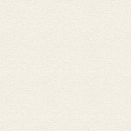
成任意的样式”
父母并不是他
帝要求将他们
洛克并未对幼
拜（child 
的：因为幼儿
广义而言，他
由此开端。教
的体认，是一
到惊讶，因为
要的是要以恰
类理解论》中
哲学和荒谬的童
头脑”——应该
眼花的幻想必须