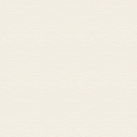
饮食应以简单
——而排泄则须
洛克发现幼儿能
为如果幼童心
人，想要美酒和
的目的是“美德
能力”，同时他
长”。然而，严
导致“卑屈的性
以“尊重与羞耻
威，那么爱和
法：孩子在统辖
想需求”——后
从积极方面说
是有好奇心。