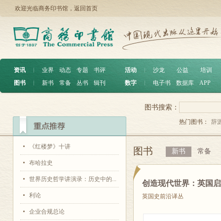
欢迎光临商务印书馆，
返回首页
资讯
︱
业界
动态
专题
书评
活动
︱
沙龙
公益
培训
图书
︱
新书
常备
丛书
辑刊
数字
︱
电子书
数据库
APP
图书搜索：
热门图书：
辞
《红楼梦》十讲
图书
新书
常备
布哈拉史
世界历史哲学讲演录：历史中的...
创造现代世界：英国
利论
英国史前沿译丛
企业合规总论