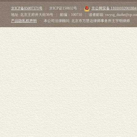
的教养方式—
京ICP备05007371号
|
京ICP证150832号
|
京公网安备 1101010200188
来说都是司空见惯
地址: 北京王府井大街36号
|
邮编：100710
|
读者邮箱: swysg_duzhe@cp.co
年人就是其父
产品隐私权声明
本公司法律顾问: 北京市万慧达律师事务所王宇明律师
化社会甚至不
（Lilliput
但是到1780
战，摩尔小姐
一个更美好的
潜能的恢宏视
键。
“我们所见的人
九个，他们之
为所受的教育。
中的严格主义
过于根深蒂固
将幼童的心灵比