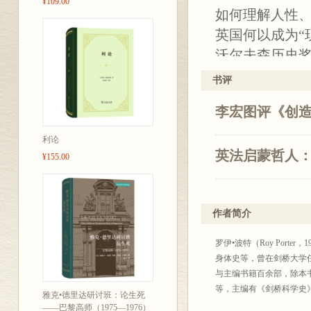
¥109.00
如何理解人性
英国何以成为“
沃尔夫森历史
书评
罗伊•波特这部
李宏图评《创造
被触碰的话题
扎根。它还是一
利论
顿、洛克、亚当
英法启蒙哲人
¥155.00
文、普利斯特利
以及斯特恩等
作者简介
对于了解英国
色具有重要意
罗伊•波特（Roy Por
身体史等，曾在剑桥大学
与主编书籍百余部，除本
等，主编有《剑桥科学史
雅克•德里达研讨班：论生死
——巴黎高师（1975—1976）