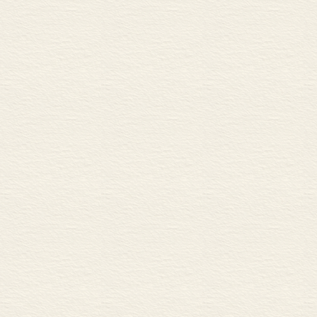
和鬼怪…骷髅和
这种“使人烦恼
出来了”，从而
惧”。
体罚与纵容的
自控力。但是，
本领”来说，鼓
和强迫，而应
脑而非臀部—
以及羞愧感，
这对于一名医生
娇惯而被宠坏，
要坚持每天用冷
松的衣服：“胸
偻，这些都是
见的结果。”