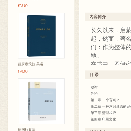
¥98.00
内容简介
长久以来，启
起，然而，著名
们：作为整体的
地。
在书中，罗伊•
普罗泰戈拉 美诺
¥78.00
过考察那时的
目 录
财富追求、改
致谢
巡礼，展现了
导论
急速发展，并
第一章 一个盲点？
该书凭借新颖
第二章 一种意识形态的诞
第三章 清理垃圾
动中长期被忽
第四章 印刷文化
奖。
第五章 宗教的理性化
德国行政法