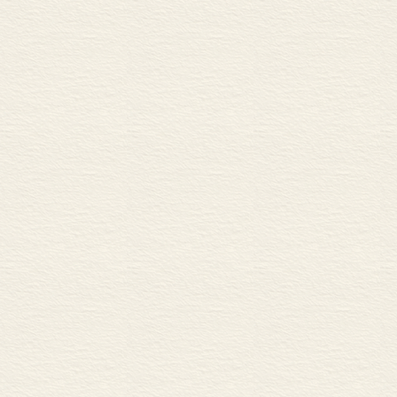
而学习的信念
孩子们必须保
远非漠不关心
明的虚饰，而
认为女孩与男
上“不会存在很
洛克的观点显示
书》便介绍道：
世纪过后，《教
种德语版本、6
他忠实的追随者
正的自由奠定了
斯·塔尔博特（ J
校的建立者要对
的石蜡……能够