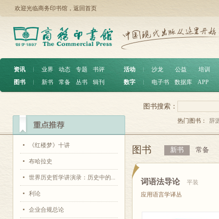
欢迎光临商务印书馆，
返回首页
资讯
︱
业界
动态
专题
书评
活动
︱
沙龙
公益
培训
图书
︱
新书
常备
丛书
辑刊
数字
︱
电子书
数据库
APP
图书搜索：
热门图书：
辞
《红楼梦》十讲
图书
新书
常备
布哈拉史
世界历史哲学讲演录：历史中的...
词语法导论
平装
利论
应用语言学译丛
企业合规总论