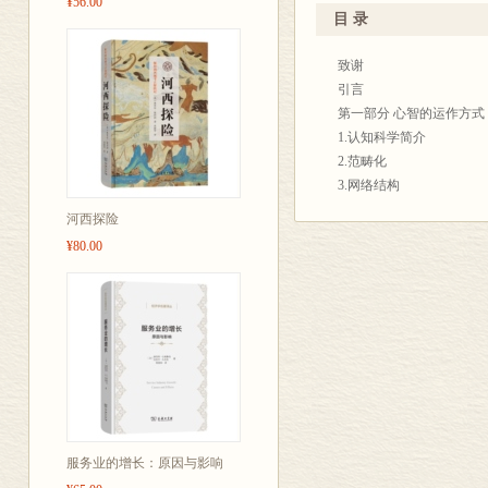
¥56.00
目 录
致谢
引言
第一部分 心智的运作方式
1.认知科学简介
2.范畴化
3.网络结构
4.网络活动
河西探险
第二部分 语言的运作方式
¥80.00
5.语言学简介
6.作为概念的词
7.句法
8.使用和学习语言
第三部分 英语运作的方式
9.英语语言学简介
10.英语的词
11.英语句法
图示列表
服务业的增长：原因与影响
表格列表