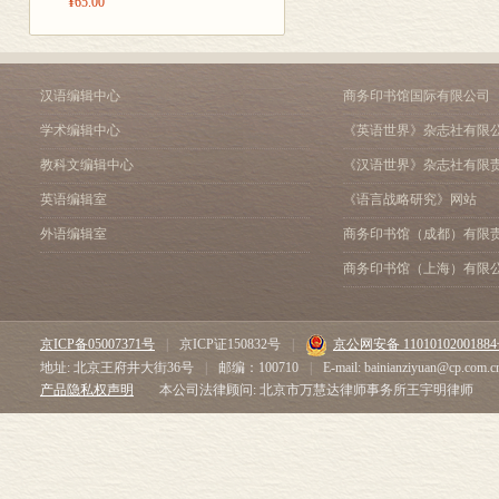
¥65.00
参考文献
索引
汉语编辑中心
商务印书馆国际有限公司
学术编辑中心
《英语世界》杂志社有限
教科文编辑中心
《汉语世界》杂志社有限
英语编辑室
《语言战略研究》网站
外语编辑室
商务印书馆（成都）有限
商务印书馆（上海）有限
京ICP备05007371号
|
京ICP证150832号
|
京公网安备 1101010200188
地址: 北京王府井大街36号
|
邮编：100710
|
E-mail: bainianziyuan@cp.com.c
产品隐私权声明
本公司法律顾问: 北京市万慧达律师事务所王宇明律师