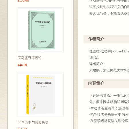
¥155.00
词项语法把词同时当作最大
试图找到句法和语义的合理
标实现与否，不能否认该
作者简介
理查德•哈德森(Richa
164篇。
罗马盛衰原因论
译者简介：
¥46.00
刘建鹏，浙江师范大学外
内容简介
《词语法导论》一书以词
化、概念网络结构和网络
•帮助读者厘清词语法理
•指导读者分析语言中的
•鼓励读者将词语法理论
世界历史与救赎历史