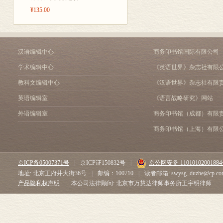
¥135.00
汉语编辑中心
商务印书馆国际有限公司
学术编辑中心
《英语世界》杂志社有限
教科文编辑中心
《汉语世界》杂志社有限
英语编辑室
《语言战略研究》网站
外语编辑室
商务印书馆（成都）有限
商务印书馆（上海）有限
京ICP备05007371号
|
京ICP证150832号
|
京公网安备 1101010200188
地址: 北京王府井大街36号
|
邮编：100710
|
读者邮箱: swysg_duzhe@cp.co
产品隐私权声明
本公司法律顾问: 北京市万慧达律师事务所王宇明律师