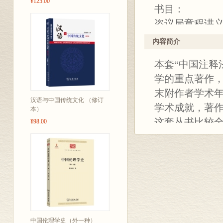
¥125.00
书目：
咨议局章程讲义
地方自治浅说 
内容简介
强制执行法释义
本套“中国注释
中华民国民主宪
学的重点著作
《尚书》法学内
末附作者学术
各省咨议局章程
汉语与中国传统文化 （修订
学术成就，著
咨议局议员选举
本）
这套丛书比较
¥98.00
大清著作权律释
国近代法治文
现行违警罚法释
无论对于法制
票据法原理 王
乃至整个当代
刑事诉讼法通义
历代刑法志 邱
公证法释义与实
中国伦理学史（外一种）