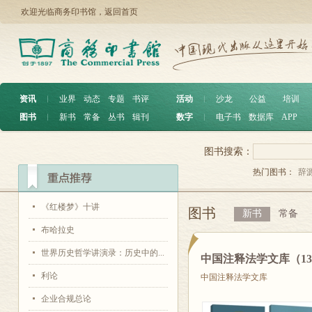
欢迎光临商务印书馆，
返回首页
资讯
︱
业界
动态
专题
书评
活动
︱
沙龙
公益
培训
图书
︱
新书
常备
丛书
辑刊
数字
︱
电子书
数据库
APP
图书搜索：
热门图书：
辞
《红楼梦》十讲
图书
新书
常备
布哈拉史
世界历史哲学讲演录：历史中的...
中国注释法学文库（1
利论
中国注释法学文库
企业合规总论