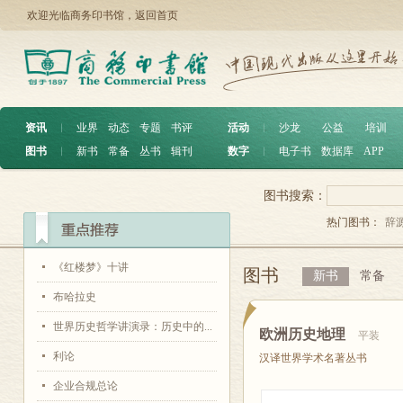
欢迎光临商务印书馆，
返回首页
资讯
︱
业界
动态
专题
书评
活动
︱
沙龙
公益
培训
图书
︱
新书
常备
丛书
辑刊
数字
︱
电子书
数据库
APP
图书搜索：
热门图书：
辞
《红楼梦》十讲
图书
新书
常备
布哈拉史
世界历史哲学讲演录：历史中的...
欧洲历史地理
平装
利论
汉译世界学术名著丛书
企业合规总论