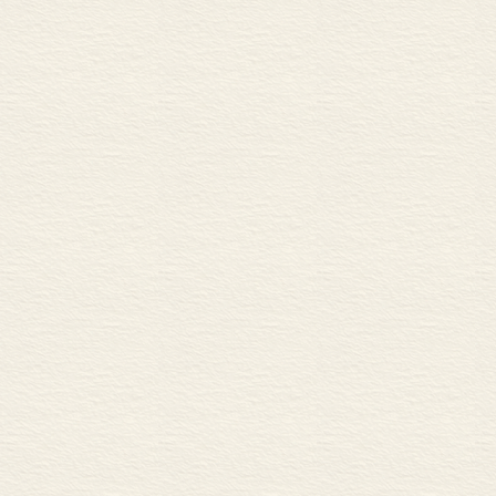
下， 岩石变成
基。土壤通过任
个经营的结果”
虽然人类对土
中没有什么比
最后，天气和
波动，气候则
测。气候是已
收获与欢庆日
直发生的，气
以成序列地出
和预期，带来
得到弥补，即
选择、土壤的
且仍是最不受
社会本身内嵌