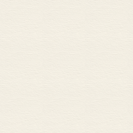
业或其他人类
源自人类需求
技术，使得新
黏土（见第六
其他革新带来
均有些人受损
人带来了更大
每个革新都有
所供给的市场
变迁，因为参
许多由生产阶
子。但是，这
无疑可以计算
数千次。但是
样来判断环境
色彩。