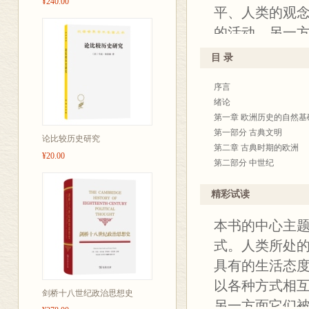
¥240.00
平、人类的观
的活动，另一
组织是一个不
目 录
们掌握的技术
序言
具有极强的实
绪论
第一章 欧洲历史的自然基
第一部分 古典文明
论比较历史研究
第二章 古典时期的欧洲
¥20.00
第二部分 中世纪
第三章 2至9世纪
第四章 查理曼时代的欧洲
精彩试读
第五章 9至14世纪
本书的中心主题
第六章 14世纪初的欧洲
第七章 中世纪晚期
式。人类所处
第三部分 近代欧洲
具有的生活态
第八章 文艺复兴时期的欧
以各种方式相
第九章 16至19世纪
剑桥十八世纪政治思想史
第四部分 工业革命及以后
另一方面它们