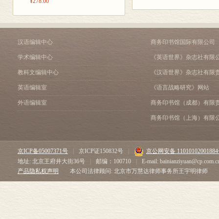
¥278.00
第十章 工业革命前夕的欧
存在，但在方
第十一章 19 世纪
关系已被人们
第十二章 “一战”前夕的欧
图片目录
交往得以传播
汉语编辑中心
商务印书馆国际有限公司
索引
的关系极为复
学术编辑中心
《英语世界》杂志社有限
该模式。
教科文编辑中心
《汉语世界》杂志社有限
环境是人们生
英语编辑室
《语言战略研究》网站
原等地形。这
外语编辑室
商务印书馆（成都）有限
不用说农业了
商务印书馆（上海）有限
认为是“永恒不
的历史阶段的
京ICP备05007371号
|
京ICP证150832号
|
京公网安备 1101010200188
生了细节上的
地址: 北京王府井大街36号
|
邮编：100710
|
E-mail: bainianziyuan@cp.com.c
的影响却是历
产品隐私权声明
本公司法律顾问: 北京市万慧达律师事务所王宇明律师
变为沧海。另
构成地球的岩
能包含水源、