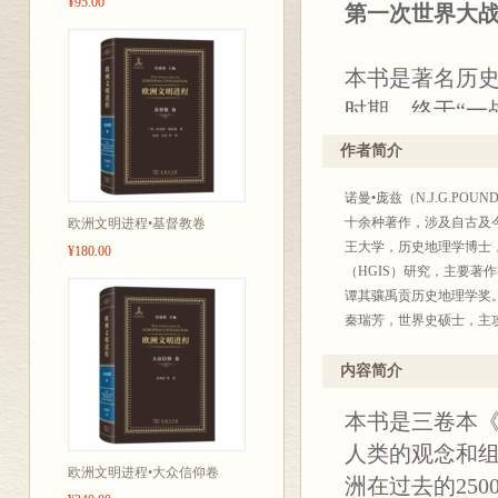
¥95.00
第一次世界大
本书是著名历史
时期，终于“一
包含丰富的数
作者简介
门通史著作。
诺曼•庞兹（N.J.G.P
十余种著作，涉及自古及
欧洲文明进程•基督教卷
王大学，历史地理学博士
¥180.00
（HGIS）研究，主要著作
谭其骧禹贡历史地理学奖
秦瑞芳，世界史硕士，主
屈伯文，同济大学博士，
史。译有《西方文明的统
内容简介
本书是三卷本
人类的观念和
欧洲文明进程•大众信仰卷
洲在过去的25