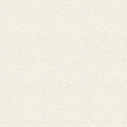
布一定是必要
以及城镇增长
避开这样的结
增长的人口有
季节性的、异
会催生更大的
人口规模远非
观念决定，比
族树立为社会
病，这是生物
剩和人口迁移
状况和公共健
广阔的革新领
口以及需求而
第三个因素是