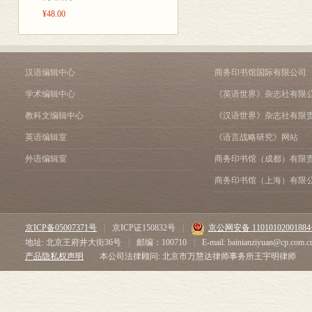
¥48.00
汉语编辑中心
商务印书馆国际有限公司
学术编辑中心
《英语世界》杂志社有限
教科文编辑中心
《汉语世界》杂志社有限
英语编辑室
《语言战略研究》网站
外语编辑室
商务印书馆（成都）有限
商务印书馆（上海）有限
京ICP备05007371号
|
京ICP证150832号
|
京公网安备 1101010200188
地址: 北京王府井大街36号
|
邮编：100710
|
E-mail: bainianziyuan@cp.com.c
产品隐私权声明
本公司法律顾问: 北京市万慧达律师事务所王宇明律师