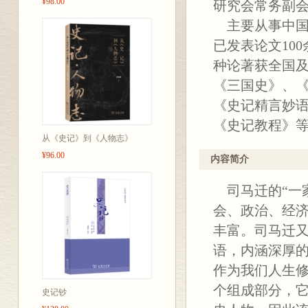
¥98.00
研究会常务副
主要从事中国
已发表论文10
种论著获全国
《三国史》、
《史记精言妙
《史记教程》
从《史记》到《人物志》
¥96.00
内容简介
司马迁的“一
会、政治、经
丰富。司马迁
语，内涵深厚
作为我们人生修
个组成部分，
史记钞