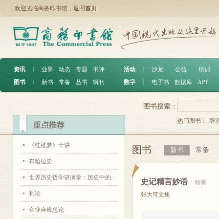
欢迎光临商务印书馆，
返回首页
资讯
︱
业界
动态
专题
书评
活动
︱
沙龙
公益
培训
图书
︱
新书
常备
丛书
辑刊
数字
︱
电子书
数据库
APP
图书搜索：
热门图书：
辞
《红楼梦》十讲
图书
新书
常备
布哈拉史
世界历史哲学讲演录：历史中的...
史记精言妙语
精装
利论
张大可文集
企业合规总论