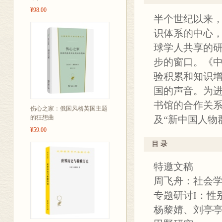
¥98.00
半个世纪以来
识体系的中心
球学人共享的
步的窗口。《中国
验积累和知识
国的声音。为
书馆的合作关
伤心之家：俄国风格英国主题
的狂想曲
及“新中国人物
¥59.00
目 录
特邀文稿
周飞舟：社会
专题研讨I：性
杨黎婧、刘亭亭