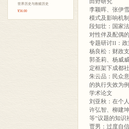
田野研究
世界历史与救赎历史
李颖晖、张伊
¥56.00
模式及影响机制变
段知壮：国家
对性伴及配偶
专题研讨II：
杨良松：财政
郭圣莉、杨威
定框架下成都
朱云品：民众意
的执行失效为
学术论文
刘亚秋：在个
许弘智、柳建坤
等”议题的知识
贾男：过度自