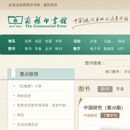
欢迎光临商务印书馆，
返回首页
资讯
︱
业界
动态
专题
书评
活动
︱
沙龙
公益
培训
图书
︱
新书
常备
丛书
辑刊
数字
︱
电子书
数据库
APP
图书搜索：
热门图书：
辞
《红楼梦》十讲
图书
新书
常备
布哈拉史
世界历史哲学讲演录：历史中的...
中国研究（第28期）
利论
中国研究
企业合规总论