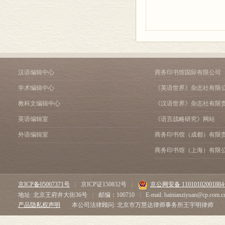
汉语编辑中心
商务印书馆国际有限公司
学术编辑中心
《英语世界》杂志社有限
教科文编辑中心
《汉语世界》杂志社有限
英语编辑室
《语言战略研究》网站
外语编辑室
商务印书馆（成都）有限
商务印书馆（上海）有限
京ICP备05007371号
|
京ICP证150832号
|
京公网安备 1101010200188
地址: 北京王府井大街36号
|
邮编：100710
|
E-mail: bainianziyuan@cp.com.c
产品隐私权声明
本公司法律顾问: 北京市万慧达律师事务所王宇明律师