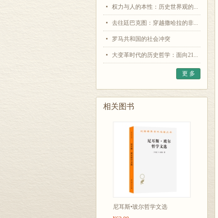
权力与人的本性：历史世界观的...
去往廷巴克图：穿越撒哈拉的非...
罗马共和国的社会冲突
大变革时代的历史哲学：面向21...
更 多
相关图书
尼耳斯•玻尔哲学文选