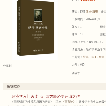
著者：
[英]
亚当•斯密
译
出版时间：2014年08月
版次：1
印次
开本：16
册数
ISBN：978-7-100-10018-2
读者对象：经济学专业学习
主题词：
亚当
，
bull
，
全集
人气：625
分享到：
购物车：
编辑推荐
经济学入门必读 ☆ 西方经济学开山之作
《国民财富的性质和原因的研究》（又名
《国富论》
）曾被评为有史以来最伟