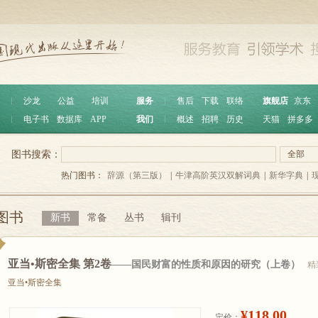
︱
沙龙
公益
培训
服务
︱
售后
下载
联络
旗舰店
京东
︱
电子书
数据库
APP
我们
︱
概述
招聘
历史
天猫
拼多多
图书搜索：
全部
热门图书：
辞源（第三版）
|
牛津高阶英汉双解词典
|
新华字典
|
图书
新书
常备
丛书
辑刊
亚当•斯密全集 第2卷
——国民财富的性质和原因的研究（上卷）
精
亚当•斯密全集
¥118.00
定价：