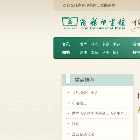
欢迎光临商务印书馆，
返回首页
资讯
︱
业界
动态
专题
书评
活动
图书
︱
新书
常备
丛书
辑刊
数字
《红楼梦》十讲
布哈拉史
世界历史哲学讲演录：历史中的...
利论
企业合规总论