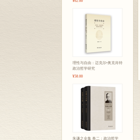
¥62.00
理性与自由：迈克尔•奥克肖特
政治哲学研究
¥58.00
朱谦之全集 卷二：政治哲学