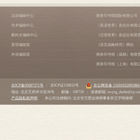
汉语编辑中心
商务印书馆国际有限公司
学术编辑中心
《英语世界》杂志社有限
教科文编辑中心
《汉语世界》杂志社有限
英语编辑室
《语言战略研究》网站
外语编辑室
商务印书馆（成都）有限
商务印书馆（上海）有限
京ICP备05007371号
|
京ICP证150832号
|
京公网安备 1101010200188
地址: 北京王府井大街36号
|
邮编：100710
|
读者邮箱: swysg_duzhe@cp.co
产品隐私权声明
本公司法律顾问: 北京市万慧达律师事务所王宇明律师