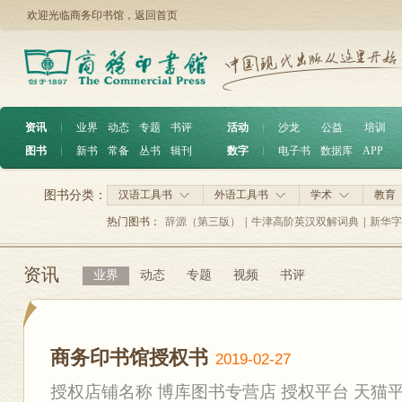
欢迎光临商务印书馆，
返回首页
资讯
︱
业界
动态
专题
书评
活动
︱
沙龙
公益
培训
图书
︱
新书
常备
丛书
辑刊
数字
︱
电子书
数据库
APP
图书分类：
汉语工具书
外语工具书
学术
教育
热门图书：
辞源（第三版）
|
牛津高阶英汉双解词典
|
新华字
资讯
业界
动态
专题
视频
书评
商务印书馆授权书
2019-02-27
授权店铺名称 博库图书专营店 授权平台 天猫