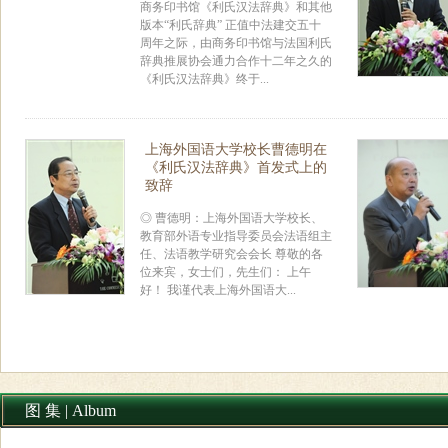
商务印书馆《利氏汉法辞典》和其他
版本“利氏辞典” 正值中法建交五十
周年之际，由商务印书馆与法国利氏
辞典推展协会通力合作十二年之久的
《利氏汉法辞典》终于...
上海外国语大学校长曹德明在
《利氏汉法辞典》首发式上的
致辞
◎ 曹德明：上海外国语大学校长、
教育部外语专业指导委员会法语组主
任、法语教学研究会会长 尊敬的各
位来宾，女士们，先生们： 上午
好！ 我谨代表上海外国语大...
图 集 | Album