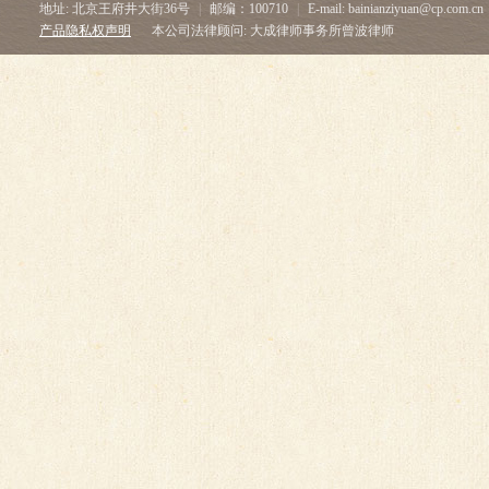
地址: 北京王府井大街36号
|
邮编：100710
|
E-mail: bainianziyuan@cp.com.cn
产品隐私权声明
本公司法律顾问: 大成律师事务所曾波律师