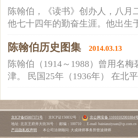
陈翰伯，《读书》创办人，八月
他七十四年的勤奋生涯。他出生于苏
陈翰伯历史图集
2014.03.13
陈翰伯（1914～1988）曾用
津。 民国25年（1936年） 在北平
京ICP备05007371号
|
京ICP证150832号
|
京公网安备 11010102001884
地址: 北京王府井大街36号
|
邮编：100710
|
E-mail: bainianziyuan@cp.com.cn
产品隐私权声明
本公司法律顾问: 大成律师事务所曾波律师