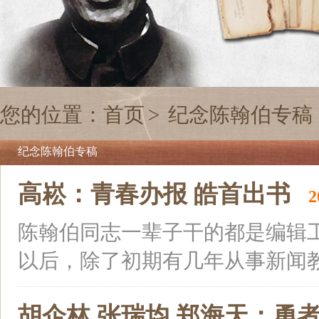
您的位置：
首页
>
纪念陈翰伯专稿
纪念陈翰伯专稿
高崧：青春办报 皓首出书
2
陈翰伯同志一辈子干的都是编辑
以后，除了初期有几年从事新闻教育
胡企林 张瑞均 郑海天：勇者