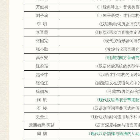
万献初
《〈
经典释文〉音切类目
刘子瑜
《〈
朱子语类〉述补结构
李
明
《汉语助动词历史演变
李晋霞
《现代汉语动词直接作定
张国宪
《现代汉语形容词研
张小豔
《敦煌书仪语言研究
高永安
《明清皖南方音研究
陈前瑞
《汉语体貌系统的类型学
赵长才
《汉语述补结构的历时
张伯江
《施受语义在汉语句式中
徐朝东
《蒋藏本
(
唐韵
)
研究
柯
航
《现代汉语单双音节搭配
石
锓
《
汉语形容词重叠形式的历
史金生
《
现代汉语副词连用顺序和
意西微萨·阿错
《语言深度接触与语言历
周
韧
《现代汉语韵律与语法的互动