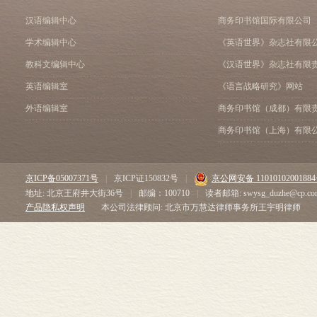
汉语编辑中心
商务印书馆国际有限公司
学术编辑中心
《英语世界》杂志社有限
教科文编辑中心
《汉语世界》杂志社有限
英语编辑室
《语言战略研究》网站
外语编辑室
商务印书馆（成都）有限
商务印书馆（上海）有限
京ICP备05007371号
|
京ICP证150832号
|
京公网安备 1101010200188
地址: 北京王府井大街36号
|
邮编：100710
|
读者邮箱: swysg_duzhe@cp.co
产品隐私权声明
本公司法律顾问: 北京市万慧达律师事务所王宇明律师