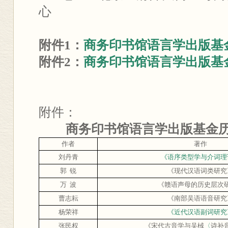
心
附件1：
商务印书馆
语言
学出版基
附件2：
商务印书馆
语言
学出版基
附件：
商务印书馆语言学出版基金
作
者
著
作
刘丹青
《语序类型学与介词理
郭
锐
《
现代汉语词类研究
万
波
《
赣语声母的历史层次
曹志耘
《
南部吴语语音研究
杨荣祥
《近代汉语副词研究
张民权
《
宋代古音学与吴棫
〈
诗补