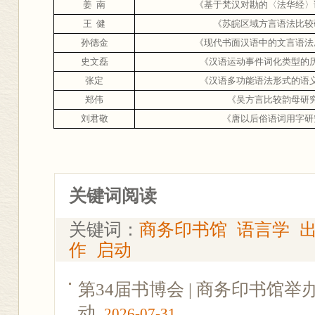
姜
南
《基于梵汉对勘的〈法华经〉
王
健
《苏皖区域方言语法比较
孙德金
《现代书面汉语中的文言语法
史文磊
《汉语运动事件词化类型的
张定
《
汉语多功能语法形式的语
郑伟
《
吴方言比较韵母研
刘君敬
《
唐以后俗语词用字研
关键词阅读
关键词：
商务印书馆
语言学
作
启动
第34届书博会 | 商务印书馆
动
2026-07-31