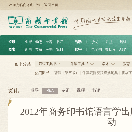
欢迎光临商务印书馆，
返回首页
资讯
︱
业界
动态
专题
书评
活动
︱
沙龙
公益
培训
图书
︱
新书
常备
丛书
辑刊
数字
︱
电子书
数据库
APP
图书分类：
汉语工具书
外语工具书
学术
教育
热门图书：
辞源（第三版）
|
牛津高阶英汉双解词典
|
新华字
资讯
业界
动态
专题
视频
书评
2012年商务印书馆语言学
动