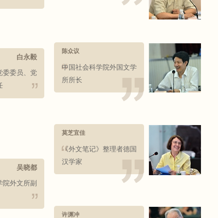
陈众议
白永毅
中国社会科学院外国文学
党委委员、党
所所长
任
莫芝宜佳
《外文笔记》整理者德国
汉学家
吴晓都
学院外文所副
许渊冲