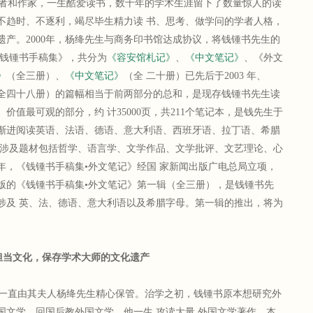
者和作家，一生酷爱读书，数十年的学术生涯留下了数量惊人的读
不趋时、不逐利，竭尽毕生精力读 书、思考、做学问的学者人格，
产。2000年，杨绛先生与商务印书馆达成协议，将钱锺书先生的
《钱锺书手稿集》，共分为
《容安馆札记》
、
《中文笔记》
、《外文
》
（全三册）、
《中文笔记》
（全 二十册）已先后于2003 年、
（全四十八册）的篇幅相当于前两部分的总和，是现存钱锺书先生读
价值最可观的部分，约 计35000页，共211个笔记本，是钱先生于
循序渐进阅读英语、法语、德语、意大利语、西班牙语、拉丁语、希腊
，涉及题材包括哲学、语言学、文学作品、文学批评、文艺理论、心
3年，《钱锺书手稿集•外文笔记》经国 家新闻出版广电总局立项，
版的《钱锺书手稿集•外文笔记》第一辑（全三册），是钱锺书先
涉及 英、法、德语、意大利语以及希腊字母。第一辑的推出，将为
。
担当文化，保存学术大师的文化遗产
一直由其夫人杨绛先生精心保管。治学之初，钱锺书原本想研究外
国文学，回国后教外国文学。他一生 攻读大量 外国文学著作，本