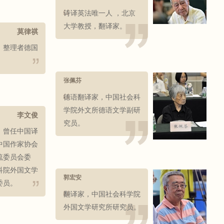
诗译英法唯一人 ，北京
大学教授，翻译家。
莫律祺
》整理者德国
张佩芬
德语翻译家，中国社会科
学院外文所德语文学副研
李文俊
究员。
，曾任中国译
中国作家协会
流委员会委
科院外国文学
郭宏安
委员。
翻译家，中国社会科学院
外国文学研究所研究员。