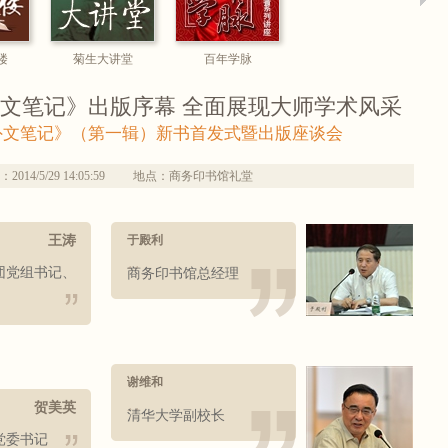
楼
菊生大讲堂
百年学脉
文笔记》出版序幕 全面展现大师学术风采
外文笔记》（第一辑）新书首发式暨出版座谈会
14/5/29 14:05:59
地点：商务印书馆礼堂
王涛
于殿利
团党组书记、
商务印书馆总经理
谢维和
贺美英
清华大学副校长
党委书记