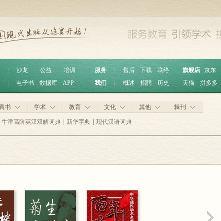
︱
沙龙
公益
培训
服务
︱
售后
下载
联络
旗舰店
京东
︱
电子书
数据库
APP
我们
︱
概述
招聘
历史
天猫
拼多多
具书
学术
教育
文化
其他
辑刊
牛津高阶英汉双解词典
|
新华字典
|
现代汉语词典