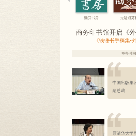
涵芬书房
走进涵芬
商务印书馆开启《外
《钱锺书手稿集•
举办时间：20
中国出版集
副总裁
原清华大学