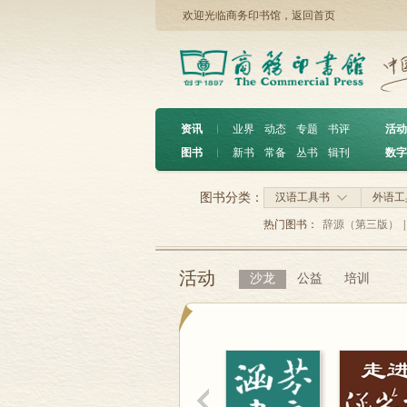
欢迎光临商务印书馆，
返回首页
资讯
︱
业界
动态
专题
书评
活动
图书
︱
新书
常备
丛书
辑刊
数字
图书分类：
汉语工具书
外语工
热门图书：
辞源（第三版）
|
活动
沙龙
公益
培训