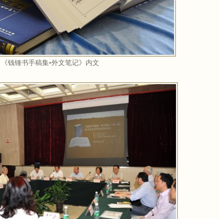
《钱锺书手稿集•外文笔记》内文