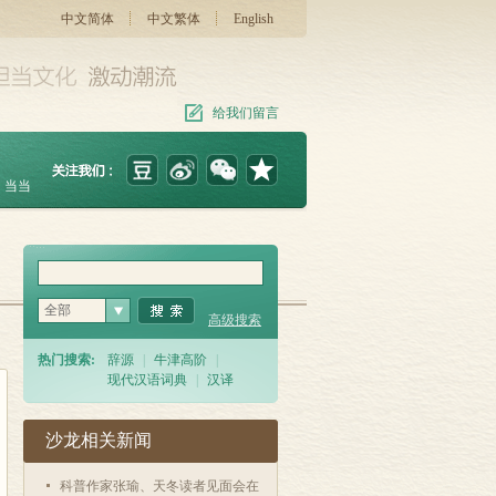
中文简体
中文繁体
English
给我们留言
当当
全部
高级搜索
热门搜索:
辞源
|
牛津高阶
|
现代汉语词典
|
汉译
沙龙相关新闻
科普作家张瑜、天冬读者见面会在