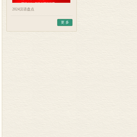
2024汉语盘点
更 多